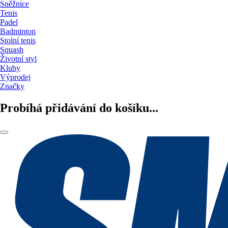
Sněžnice
Tenis
Padel
Badminton
Stolní tenis
Squash
Životní styl
Kluby
Výprodej
Značky
Probíhá přidávání do košíku...