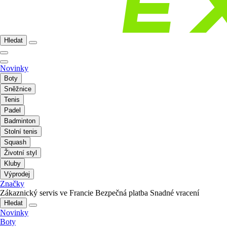
Hledat
Novinky
Boty
Sněžnice
Tenis
Padel
Badminton
Stolní tenis
Squash
Životní styl
Kluby
Výprodej
Značky
Zákaznický servis ve Francie
Bezpečná platba
Snadné vracení
Hledat
Novinky
Boty