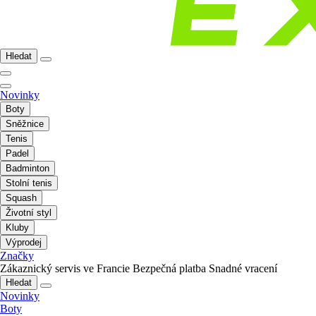
Hledat
Novinky
Boty
Sněžnice
Tenis
Padel
Badminton
Stolní tenis
Squash
Životní styl
Kluby
Výprodej
Značky
Zákaznický servis ve Francie
Bezpečná platba
Snadné vracení
Hledat
Novinky
Boty