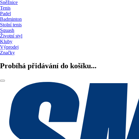
Sněžnice
Tenis
Padel
Badminton
Stolní tenis
Squash
Životní styl
Kluby
Výprodej
Značky
Probíhá přidávání do košíku...