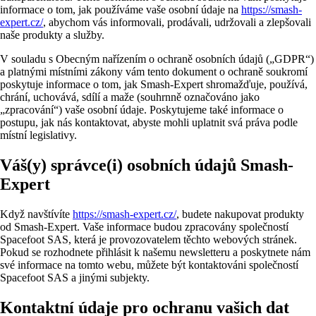
informace o tom, jak používáme vaše osobní údaje na
https://smash-
expert.cz/
, abychom vás informovali, prodávali, udržovali a zlepšovali
naše produkty a služby.
V souladu s Obecným nařízením o ochraně osobních údajů („GDPR“)
a platnými místními zákony vám tento dokument o ochraně soukromí
poskytuje informace o tom, jak Smash-Expert shromažďuje, používá,
chrání, uchovává, sdílí a maže (souhrnně označováno jako
„zpracování“) vaše osobní údaje. Poskytujeme také informace o
postupu, jak nás kontaktovat, abyste mohli uplatnit svá práva podle
místní legislativy.
Váš(y) správce(i) osobních údajů Smash-
Expert
Když navštívíte
https://smash-expert.cz/
, budete nakupovat produkty
od Smash-Expert. Vaše informace budou zpracovány společností
Spacefoot SAS, která je provozovatelem těchto webových stránek.
Pokud se rozhodnete přihlásit k našemu newsletteru a poskytnete nám
své informace na tomto webu, můžete být kontaktováni společností
Spacefoot SAS a jinými subjekty.
Kontaktní údaje pro ochranu vašich dat