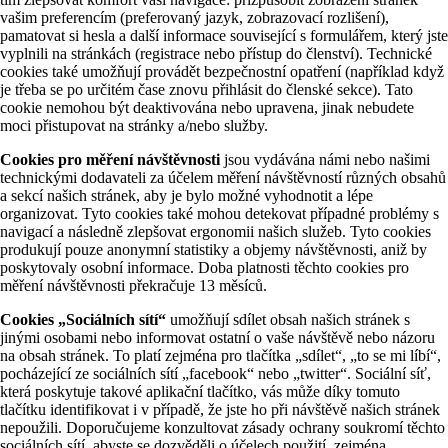
vašim preferencím (preferovaný jazyk, zobrazovací rozlišení),
pamatovat si hesla a další informace související s formulářem, který jste
vyplnili na stránkách (registrace nebo přístup do členství). Technické
cookies také umožňují provádět bezpečnostní opatření (například když
je třeba se po určitém čase znovu přihlásit do členské sekce). Tato
cookie nemohou být deaktivována nebo upravena, jinak nebudete
moci přistupovat na stránky a/nebo služby.
Cookies pro měření návštěvnosti
jsou vydávána námi nebo našimi
technickými dodavateli za účelem měření návštěvností různých obsahů
a sekcí našich stránek, aby je bylo možné vyhodnotit a lépe
organizovat. Tyto cookies také mohou detekovat případné problémy s
navigací a následně zlepšovat ergonomii našich služeb. Tyto cookies
produkují pouze anonymní statistiky a objemy návštěvnosti, aniž by
poskytovaly osobní informace. Doba platnosti těchto cookies pro
měření návštěvnosti překračuje 13 měsíců.
Cookies „Sociálních sítí“
umožňují sdílet obsah našich stránek s
jinými osobami nebo informovat ostatní o vaše návštěvě nebo názoru
na obsah stránek. To platí zejména pro tlačítka „sdílet“, „to se mi líbí“,
pocházející ze sociálních sítí „facebook“ nebo „twitter“. Sociální síť,
která poskytuje takové aplikační tlačítko, vás může díky tomuto
tlačítku identifikovat i v případě, že jste ho při návštěvě našich stránek
nepoužili. Doporučujeme konzultovat zásady ochrany soukromí těchto
sociálních sítí, abyste se dozvěděli o účelech použití, zejména