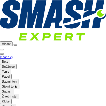
Hledat
Novinky
Boty
Sněžnice
Tenis
Padel
Badminton
Stolní tenis
Squash
Životní styl
Kluby