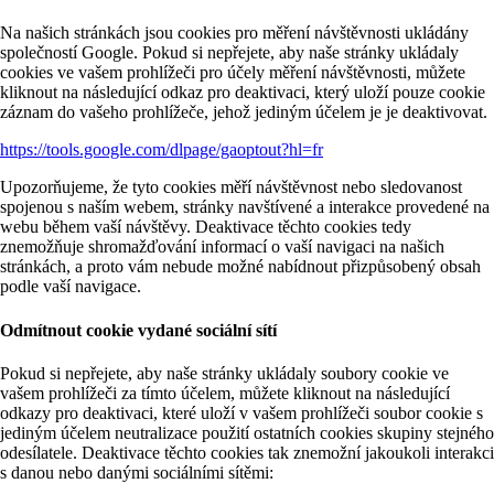
Na našich stránkách jsou cookies pro měření návštěvnosti ukládány
společností Google. Pokud si nepřejete, aby naše stránky ukládaly
cookies ve vašem prohlížeči pro účely měření návštěvnosti, můžete
kliknout na následující odkaz pro deaktivaci, který uloží pouze cookie
záznam do vašeho prohlížeče, jehož jediným účelem je je deaktivovat.
https://tools.google.com/dlpage/gaoptout?hl=fr
Upozorňujeme, že tyto cookies měří návštěvnost nebo sledovanost
spojenou s naším webem, stránky navštívené a interakce provedené na
webu během vaší návštěvy. Deaktivace těchto cookies tedy
znemožňuje shromažďování informací o vaší navigaci na našich
stránkách, a proto vám nebude možné nabídnout přizpůsobený obsah
podle vaší navigace.
Odmítnout cookie vydané sociální sítí
Pokud si nepřejete, aby naše stránky ukládaly soubory cookie ve
vašem prohlížeči za tímto účelem, můžete kliknout na následující
odkazy pro deaktivaci, které uloží v vašem prohlížeči soubor cookie s
jediným účelem neutralizace použití ostatních cookies skupiny stejného
odesílatele. Deaktivace těchto cookies tak znemožní jakoukoli interakci
s danou nebo danými sociálními sítěmi: