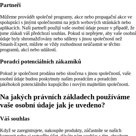
Partneři
Můžeme provádět společné programy, akce nebo propagační akce ve
spolupráci s jinými společnostmi na jejich webových stránkách nebo
aplikacích. Naši partneři použijí vaše osobní údaje pouze v případě, že
jsme získali váš předchozí souhlas. Pokud si nepřejete, aby vaše osobní
údaje byly shromažďovány nebo sdíleny s jinou společností než
Smash-Expert, můžete se vždy rozhodnout neúčastnit se těchto
programů, akcí nebo událostí.
Poradci potenciálních zákazníků
Pokud je společnost prodána nebo sloučena s jinou společností, vaše
osobní údaje budou poskytnuty našim poradcům a poradcům
jakéhokoli potenciálního kupujícího i novým majitelům společnosti.
Na jakých právních základech používáme
vaše osobní údaje jak je uvedeno?
Váš souhlas
Když se zaregistrujete, nakoupíte produkty, zúčastníte se našich
komunit nebo si vytvoříte účet, dáváte nám souhlas s tím, abychom