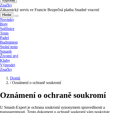
Výprodej
Značky
Zákaznický servis ve Francie
Bezpečná platba
Snadné vracení
Hledat
Novinky
Boty
Sněžnice
Tenis
Padel
Badminton
Stolní tenis
Squash
Životní styl
Kluby
Výprodej
Značky
Domů
/
Oznámení o ochraně soukromí
Oznámení o ochraně soukromí
U Smash-Expert je ochrana soukromí synonymem spravedlnosti a
transparentnosti. Tento dokument o ochraně soukromí vám poskytuje