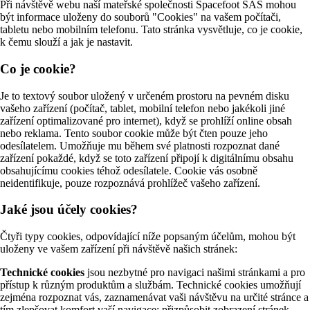
Při návštěvě webu naší mateřské společnosti Spacefoot SAS mohou
být informace uloženy do souborů "Cookies" na vašem počítači,
tabletu nebo mobilním telefonu. Tato stránka vysvětluje, co je cookie,
k čemu slouží a jak je nastavit.
Co je cookie?
Je to textový soubor uložený v určeném prostoru na pevném disku
vašeho zařízení (počítač, tablet, mobilní telefon nebo jakékoli jiné
zařízení optimalizované pro internet), když se prohlíží online obsah
nebo reklama. Tento soubor cookie může být čten pouze jeho
odesílatelem. Umožňuje mu během své platnosti rozpoznat dané
zařízení pokaždé, když se toto zařízení připojí k digitálnímu obsahu
obsahujícímu cookies téhož odesílatele. Cookie vás osobně
neidentifikuje, pouze rozpoznává prohlížeč vašeho zařízení.
Jaké jsou účely cookies?
Čtyři typy cookies, odpovídající níže popsaným účelům, mohou být
uloženy ve vašem zařízení při návštěvě našich stránek:
Technické cookies
jsou nezbytné pro navigaci našimi stránkami a pro
přístup k různým produktům a službám. Technické cookies umožňují
zejména rozpoznat vás, zaznamenávat vaši návštěvu na určité stránce a
tím zlepšovat komfort vaší navigace: přizpůsobit zobrazení stránek