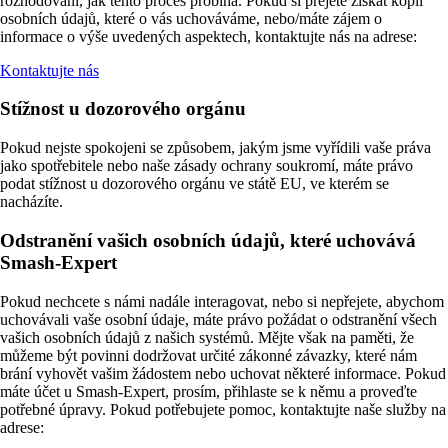
rozhodování, jak tento proces probíhá. Pokud si přejete získat kopii
osobních údajů, které o vás uchováváme, nebo/máte zájem o
informace o výše uvedených aspektech, kontaktujte nás na adrese:
Kontaktujte nás
Stížnost u dozorového orgánu
Pokud nejste spokojeni se způsobem, jakým jsme vyřídili vaše práva
jako spotřebitele nebo naše zásady ochrany soukromí, máte právo
podat stížnost u dozorového orgánu ve státě EU, ve kterém se
nacházíte.
Odstranění vašich osobních údajů, které uchovává
Smash-Expert
Pokud nechcete s námi nadále interagovat, nebo si nepřejete, abychom
uchovávali vaše osobní údaje, máte právo požádat o odstranění všech
vašich osobních údajů z našich systémů. Mějte však na paměti, že
můžeme být povinni dodržovat určité zákonné závazky, které nám
brání vyhovět vašim žádostem nebo uchovat některé informace. Pokud
máte účet u Smash-Expert, prosím, přihlaste se k němu a proveďte
potřebné úpravy. Pokud potřebujete pomoc, kontaktujte naše služby na
adrese: