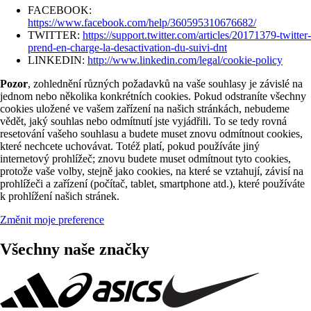
FACEBOOK:
https://www.facebook.com/help/360595310676682/
TWITTER:
https://support.twitter.com/articles/20171379-twitter-
prend-en-charge-la-desactivation-du-suivi-dnt
LINKEDIN:
http://www.linkedin.com/legal/cookie-policy
Pozor
, zohlednění různých požadavků na vaše souhlasy je závislé na
jednom nebo několika konkrétních cookies. Pokud odstraníte všechny
cookies uložené ve vašem zařízení na našich stránkách, nebudeme
vědět, jaký souhlas nebo odmítnutí jste vyjádřili. To se tedy rovná
resetování vašeho souhlasu a budete muset znovu odmítnout cookies,
které nechcete uchovávat. Totéž platí, pokud používáte jiný
internetový prohlížeč; znovu budete muset odmítnout tyto cookies,
protože vaše volby, stejně jako cookies, na které se vztahují, závisí na
prohlížeči a zařízení (počítač, tablet, smartphone atd.), které používáte
k prohlížení našich stránek.
Změnit moje preference
Všechny naše značky