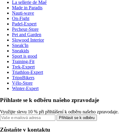
La sellerie de Maé
Made in Paradis
Nauti-wave
On-Fight
Padel-Expert
Pecheur-Store
Pet and Garden
Slowood Interior
Sneak'In
Sneakids
Sport is good
Training-Fit
Trek-Expert
Triathlon-Expert
TripnBikers
Vélo-Store
Winter-Expert
Přihlaste se k odběru našeho zpravodaje
Využijte slevu 10 % při přihlášení k odběru našeho zpravodaje.
Přihlásit se k odběru
Zůstaňte v kontaktu