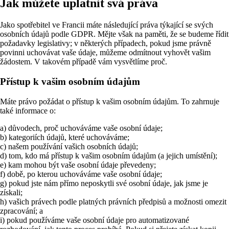
Jak můžete uplatnit svá práva
Jako spotřebitel ve Francii máte následující práva týkající se svých
osobních údajů podle GDPR. Mějte však na paměti, že se budeme řídit
požadavky legislativy; v některých případech, pokud jsme právně
povinni uchovávat vaše údaje, můžeme odmítnout vyhovět vašim
žádostem. V takovém případě vám vysvětlíme proč.
Přístup k vašim osobním údajům
Máte právo požádat o přístup k vašim osobním údajům. To zahrnuje
také informace o:
a) důvodech, proč uchováváme vaše osobní údaje;
b) kategoriích údajů, které uchováváme;
c) našem používání vašich osobních údajů;
d) tom, kdo má přístup k vašim osobním údajům (a jejich umístění);
e) kam mohou být vaše osobní údaje převedeny;
f) době, po kterou uchováváme vaše osobní údaje;
g) pokud jste nám přímo neposkytli své osobní údaje, jak jsme je
získali;
h) vašich právech podle platných právních předpisů a možnosti omezit
zpracování; a
i) pokud používáme vaše osobní údaje pro automatizované