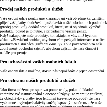
Prodej našich produktů a služeb
Vaše osobní údaje používáme k zpracování vaší objednávky, zajištění
přijetí vaší platby, dodržování požadavků našich obchodních podmínek
(prodej produktů), dodání produktů, které jste si objednali, výměně
produktů, pokud je to nutné, a případnému vrácení peněz.
Když nakupujete naše produkty, kontaktujeme vás, aniž bychom
získali váš zvláštní souhlas, abychom vám poskytli informace o našich
produktech a službách (služební e-maily). To je považováno za naši
„oprávněný obchodní zájem“, abychom zajistili, že naše činnost i
nadále prosperuje.
Pro uchovávání vašich osobních údajů
Vaše osobní údaje uložíme, dokud nás nepožádáte o jejich odstranění.
Pro ochranu našich produktů a služeb
Jako firma můžeme prosperovat pouze tehdy, pokud důkladně
chráníme své institucionální a obchodní zájmy. To zahrnuje zajištění,
že objednávky a platby jsou legitimní (prevence podvodů), že naše
výzkumné a vývojové aktivity směřují správným směrem, a že naše
marketingové strategie cílí na správné publikum se správnými