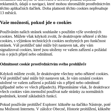
reklamních, údajů o navigaci, které mohou shromáždit prostřednictvím
těchto aplikačních tlačítek. Doba platnosti těchto cookies nepřesahuje
13 měsíců.
Vaše možnosti, pokud jde o cookies
Používáním našich stránek souhlasíte s použitím výše uvedených
cookies. Můžete však kdykoli zvolit, že deaktivujete některé z těchto
cookies, s výjimkou technických cookies nezbytných pro funkčnost
stránek. Váš prohlížeč také může být nastaven tak, aby vám
signalizoval cookies, které jsou uloženy ve vašem zařízení a požádal
vás o jejich přijetí nebo odmítnutí.
Odmítnout cookie prostřednictvím svého prohlížeče
Kdykoli můžete zvolit, že deaktivujete všechny nebo některé cookies.
Váš prohlížeč také může být nastaven tak, že vám oznámí cookies
uložené ve vašem zařízení a požádá vás o přijetí nebo odmítnutí
(případně nebo ve všech případech). Připomínáme však, že deaktivace
všech cookies vám znemožní používat naše stránky za normálních
podmínek, kromě základních funkcí.
Pokud používáte prohlížeč Explorer: klikněte na tlačítko Nástroje, poté
na Možnosti Internetu. V záložce Obecné, Historie prohlížení, klikněte