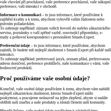
vaše chování při procházení, vaše preference procházení, vaše nákupní
preference, vaši interakci v obchodě.
Informace o komunikaci
– to jsou informace, které používáme k
zajištění kvality a k tomu, abychom vyhověli vašim žádostem nebo
právním požadavkům.
To zahrnuje například: záznam vašich hovorů do našeho zákaznického
servisu, poznámky o vaší zpětné vazbě, související připomínky, e-
maily a poštovní korespondenci s personálem Smash-Expert.
Preferenční údaje
– to jsou informace, které používáme, abychom
zajistili, že budete mít nejlepší zkušenost s Smash-Expert při každé naší
interakci.
To zahrnuje například: preferovaný jazyk, seznam přání, preferovanou
adresu doručení, preference prohlížeče, naše komunikace s vámi, vaše
hodnocení produktů.
Proč používáme vaše osobní údaje?
Konečně, vaše osobní údaje používáme k tomu, abychom vám nabídli
nejlepší zákaznickou zkušenost, kterou Smash-Expert může
poskytnout, a pracujeme neúnavně na jejím zlepšení, abyste si nadále
oblíbili naši značku a naše produkty a zůstali členem naší komunity.
Přesněji řečeno, vaše osobní údaje používáme k následujícímu: