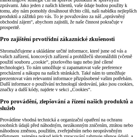
zprávami. Jako jeden z našich klientů, vaše údaje budou použity k
tomu, aby nám pomohly dosáhnout těchto cílů, naši nabídku nejlepších
produktů a zážitků pro vás. To je považováno za náš „oprávněný
obchodní zájem“, abychom zajistili, že naše činnost pokračuje v
prosperitě.
Pro zajištění prvotřídní zákaznické zkušenosti
Shromažďujeme a ukládáme určité informace, které jsme od vás a
vašich zařízení, koncových zařízení a prohlížečů shromáždili (včetně
použití souboru „cookie“, pixelového tagu nebo jiné cílené
technologie). To nám umožňuje si zapamatovat vaše preference
procházení a nákupu na našich stránkách. Také nám to umožňuje
prezentovat vám relevantní informace přizpůsobené vašim potřebám.
Další informace o používání technologií sledování, jako jsou cookies,
značky a další kódy, najdete v sekci „Cookies“.
Pro provádění, zlepšování a řízení našich produktů a
služeb
Provádíme vhodná technická a organizační opatření na ochranu
osobních údajů před náhodným, nezákonným zničením, ztrátou nebo
náhodnou změnou, použitím, zveřejněním nebo neoprávněným
přístupem, zejména pokud jejich zpracování zahrnuje přenos údajů, a