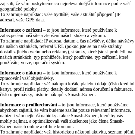
zajistili, že vám poskytneme co nejrelevantnější informace podle vaší
geografické polohy.
To zahrnuje například: vaše bydliště, vaše aktuální připojení [IP
adresa], vaše GPS data.
Informace o zařízení
– to jsou informace, které používáme k
zabezpečení naší sítě a zlepšení našich služeb a výkonu.
To zahrnuje například: IP adresa, datum a čas návštěvy, délka návštěvy
na našich stránkách, referral URL (pokud jste se na naše stránky
dostali z jiného webu nebo reklamy), stránky, které jste si prohlédli na
našich stránkách, typ prohlížeče, který používáte, typ zařízení, které
používáte, verze, operační systém.
Informace o nákupu
– to jsou informace, které používáme k
zpracování vaší objednávky.
To zahrnuje například: váš nákupní košík, platební údaje (číslo kreditní
karty), profil rizika platby, detaily dodání, adresa doručení a fakturace,
číslo objednávky, historie nákupů s Smash-Expert.
Informace o profilu/chování
– to jsou informace, které používáme,
abychom zajistili, že vám budeme zasílat pouze relevantní informace,
nabízeli vám nejlepší nabídky a akce Smash-Expert, které by vás
mohly zajímat, a optimalizovali vaši zkušenost jako člena Smash-
Expert našich online a offline komunit.
To zahrnuje například: vaši historickou nákupní aktivitu, seznam přání,