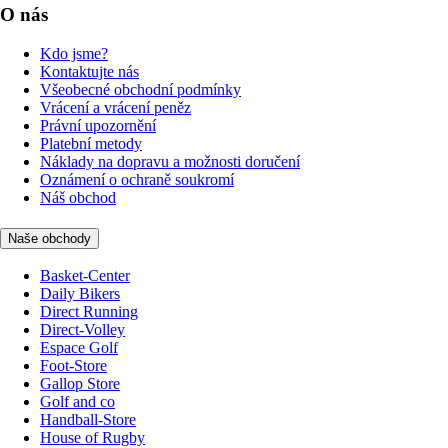
O nás
Kdo jsme?
Kontaktujte nás
Všeobecné obchodní podmínky
Vrácení a vrácení peněz
Právní upozornění
Platební metody
Náklady na dopravu a možnosti doručení
Oznámení o ochraně soukromí
Náš obchod
Naše obchody
Basket-Center
Daily Bikers
Direct Running
Direct-Volley
Espace Golf
Foot-Store
Gallop Store
Golf and co
Handball-Store
House of Rugby