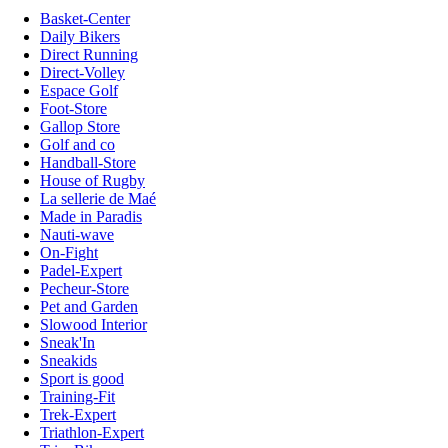
Basket-Center
Daily Bikers
Direct Running
Direct-Volley
Espace Golf
Foot-Store
Gallop Store
Golf and co
Handball-Store
House of Rugby
La sellerie de Maé
Made in Paradis
Nauti-wave
On-Fight
Padel-Expert
Pecheur-Store
Pet and Garden
Slowood Interior
Sneak'In
Sneakids
Sport is good
Training-Fit
Trek-Expert
Triathlon-Expert