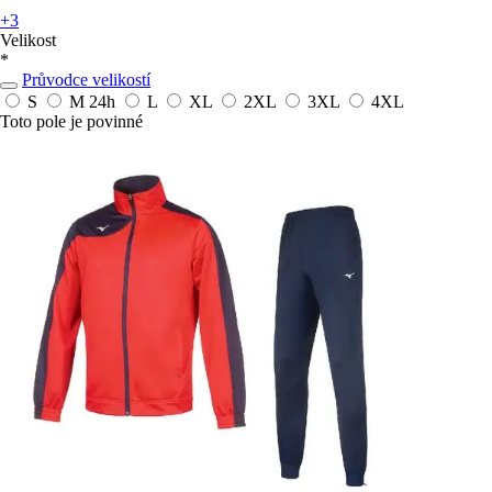
+3
Velikost
*
Průvodce velikostí
S
M
24h
L
XL
2XL
3XL
4XL
Toto pole je povinné