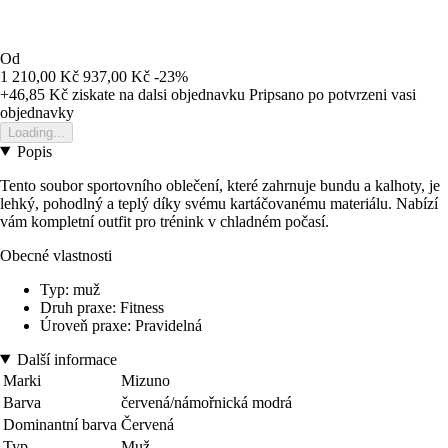
Od
1 210,00 Kč
937,00 Kč
-23%
+46,85 Kč
ziskate na dalsi objednavku
Pripsano po potvrzeni vasi
objednavky
Loading...
Popis
Tento soubor sportovního oblečení, které zahrnuje bundu a kalhoty, je
lehký, pohodlný a teplý díky svému kartáčovanému materiálu. Nabízí
vám kompletní outfit pro trénink v chladném počasí.
Obecné vlastnosti
Typ: muž
Druh praxe: Fitness
Úroveň praxe: Pravidelná
Další informace
Marki
Mizuno
Barva
červená/námořnická modrá
Dominantní barva
Červená
Typ
Muž