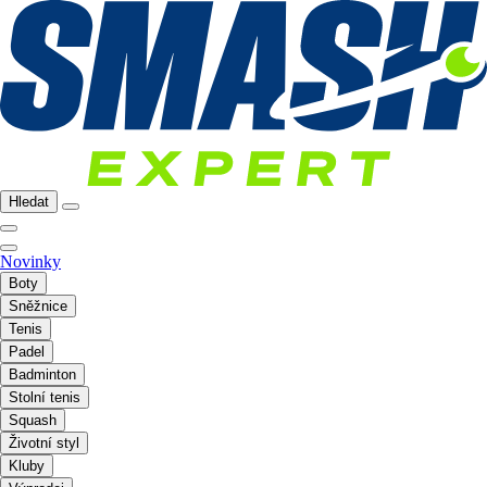
Hledat
Novinky
Boty
Sněžnice
Tenis
Padel
Badminton
Stolní tenis
Squash
Životní styl
Kluby