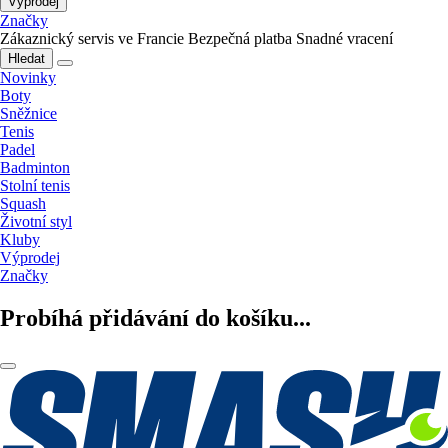
Výprodej
Značky
Zákaznický servis ve Francie
Bezpečná platba
Snadné vracení
Hledat
Novinky
Boty
Sněžnice
Tenis
Padel
Badminton
Stolní tenis
Squash
Životní styl
Kluby
Výprodej
Značky
Probíhá přidávání do košíku...