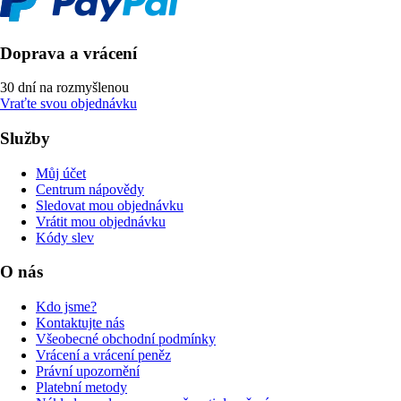
Doprava a vrácení
30 dní na rozmyšlenou
Vraťte svou objednávku
Služby
Můj účet
Centrum nápovědy
Sledovat mou objednávku
Vrátit mou objednávku
Kódy slev
O nás
Kdo jsme?
Kontaktujte nás
Všeobecné obchodní podmínky
Vrácení a vrácení peněz
Právní upozornění
Platební metody