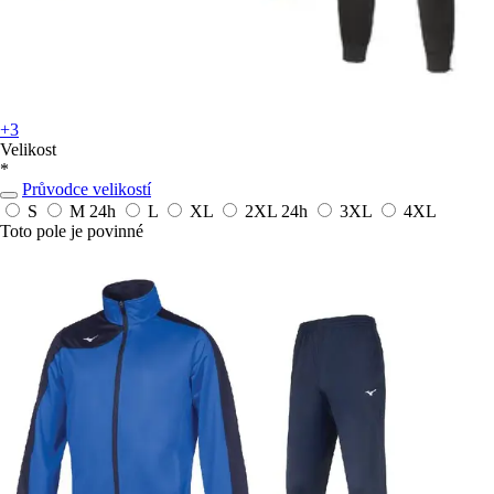
+3
Velikost
*
Průvodce velikostí
S
M
24h
L
XL
2XL
24h
3XL
4XL
Toto pole je povinné