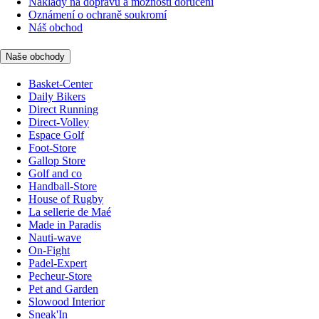
Náklady na dopravu a možnosti doručení
Oznámení o ochraně soukromí
Náš obchod
Naše obchody
Basket-Center
Daily Bikers
Direct Running
Direct-Volley
Espace Golf
Foot-Store
Gallop Store
Golf and co
Handball-Store
House of Rugby
La sellerie de Maé
Made in Paradis
Nauti-wave
On-Fight
Padel-Expert
Pecheur-Store
Pet and Garden
Slowood Interior
Sneak'In