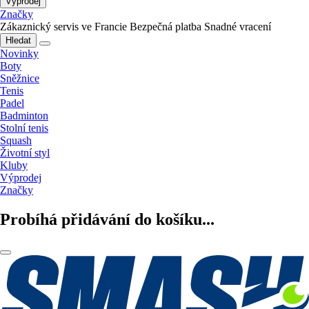
Výprodej
Značky
Zákaznický servis ve Francie
Bezpečná platba
Snadné vracení
Hledat
Novinky
Boty
Sněžnice
Tenis
Padel
Badminton
Stolní tenis
Squash
Životní styl
Kluby
Výprodej
Značky
Probíhá přidávání do košíku...