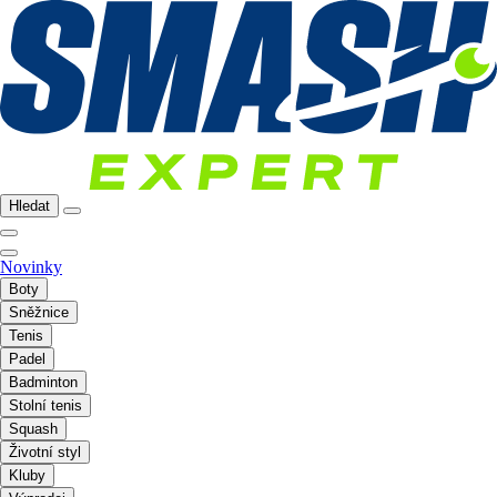
Hledat
Novinky
Boty
Sněžnice
Tenis
Padel
Badminton
Stolní tenis
Squash
Životní styl
Kluby