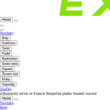
Hledat
Novinky
Boty
Sněžnice
Tenis
Padel
Badminton
Stolní tenis
Squash
Životní styl
Kluby
Výprodej
Značky
Zákaznický servis ve Francie
Bezpečná platba
Snadné vracení
Hledat
Novinky
Boty