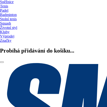
Sněžnice
Tenis
Padel
Badminton
Stolní tenis
Squash
Životní styl
Kluby
Výprodej
Značky
Probíhá přidávání do košíku...