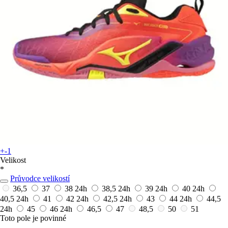
+-1
Velikost
*
Průvodce velikostí
36,5
37
38
24h
38,5
24h
39
24h
40
24h
40,5
24h
41
42
24h
42,5
24h
43
44
24h
44,5
24h
45
46
24h
46,5
47
48,5
50
51
Toto pole je povinné