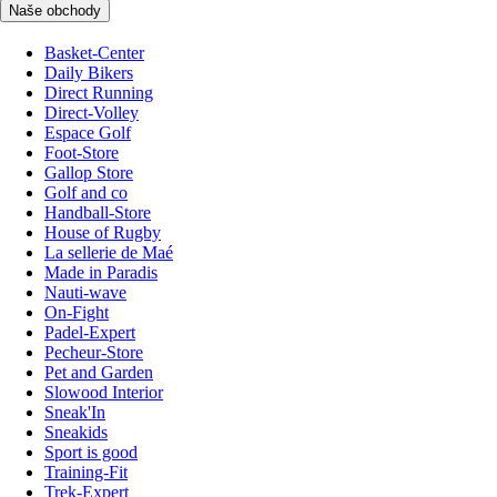
Naše obchody
Basket-Center
Daily Bikers
Direct Running
Direct-Volley
Espace Golf
Foot-Store
Gallop Store
Golf and co
Handball-Store
House of Rugby
La sellerie de Maé
Made in Paradis
Nauti-wave
On-Fight
Padel-Expert
Pecheur-Store
Pet and Garden
Slowood Interior
Sneak'In
Sneakids
Sport is good
Training-Fit
Trek-Expert