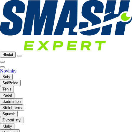
Hledat
Novinky
Boty
Sněžnice
Tenis
Padel
Badminton
Stolní tenis
Squash
Životní styl
Kluby