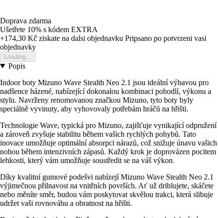
Doprava zdarma
Ušetřete 10%
s kódem
EXTRA
+174,30 Kč
ziskate na dalsi objednavku
Pripsano po potvrzeni vasi
objednavky
Loading...
Popis
Indoor boty Mizuno Wave Stealth Neo 2.1 jsou ideální výbavou pro
nadšence házené, nabízející dokonalou kombinaci pohodlí, výkonu a
stylu. Navrženy renomovanou značkou Mizuno, tyto boty byly
speciálně vyvinuty, aby vyhovovaly potřebám hráčů na hřišti.
Technologie Wave, typická pro Mizuno, zajišťuje vynikající odpružení
a zároveň zvyšuje stabilitu během vašich rychlých pohybů. Tato
inovace umožňuje optimální absorpci nárazů, což snižuje únavu vašich
nohou během intenzivních zápasů. Každý krok je doprovázen pocitem
lehkosti, který vám umožňuje soustředit se na váš výkon.
Díky kvalitní gumové podešvi nabízejí Mizuno Wave Stealth Neo 2.1
výjimečnou přilnavost na vnitřních površích. Ať už driblujete, skáčete
nebo měníte směr, budou vám poskytovat skvělou trakci, která slibuje
udržet vaši rovnováhu a obratnost na hřišti.