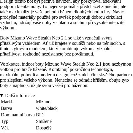
Design těchto bot byl pečlivě navržen, aby poskytoval adekvátní
podporu klenbě nohy. To nejenže pomáhá předcházet zraněním, ale
také maximalizuje vaše pohodlí během dlouhých hodin hry. Navíc
prodyšné materiály použité pro svršek podporují dobrou cirkulaci
vzduchu, udržují vaše nohy v chladu a suchu i při vysoké intenzitě
výkonu.
Boty Mizuno Wave Stealth Neo 2.1 se také vyznačují svým
přitažlivým vzhledem. Ať už hrajete v soutěži nebo na trénincích, s
tímto stylovým modelem, který kombinuje výkon a vizuální
přitažlivost, rozhodně nezůstanete bez povšimnutí.
Ve zkratce, indoor boty Mizuno Wave Stealth Neo 2.1 jsou nezbytnou
volbou pro hráče házené. Kombinují pokročilou technologii,
maximální pohodlí a moderní design, což z nich činí skvělého partnera
pro zlepšení vašeho výkonu. Nenechte se odradit hřištěm, obujte tyto
boty a naplno si užijte svou vášeň pro házenou.
Další informace
Marki
Mizuno
Barva
white/black
Dominantní barva
Bílá
Typ
Smíšené
Věk
Dospělý