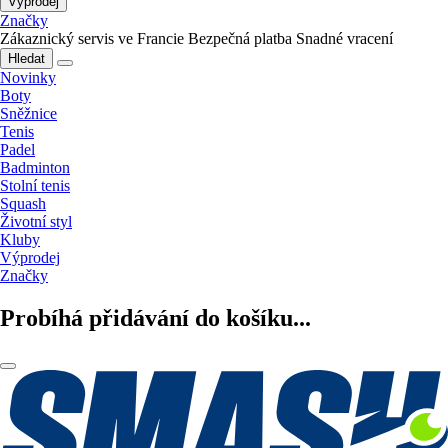
Výprodej
Značky
Zákaznický servis ve Francie
Bezpečná platba
Snadné vracení
Hledat
Novinky
Boty
Sněžnice
Tenis
Padel
Badminton
Stolní tenis
Squash
Životní styl
Kluby
Výprodej
Značky
Probíhá přidávání do košíku...