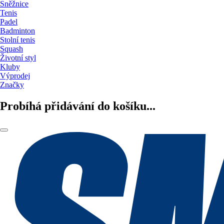
Sněžnice
Tenis
Padel
Badminton
Stolní tenis
Squash
Životní styl
Kluby
Výprodej
Značky
Probíhá přidávání do košíku...