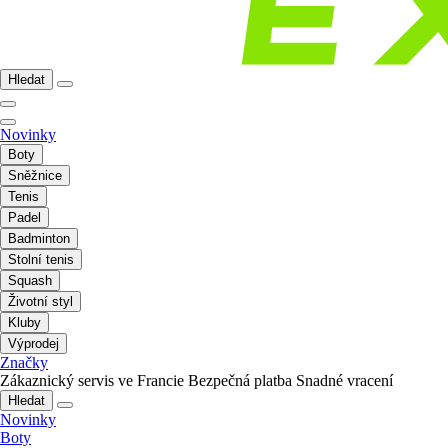
Hledat
Novinky
Boty
Sněžnice
Tenis
Padel
Badminton
Stolní tenis
Squash
Životní styl
Kluby
Výprodej
Značky
Zákaznický servis ve Francie
Bezpečná platba
Snadné vracení
Hledat
Novinky
Boty