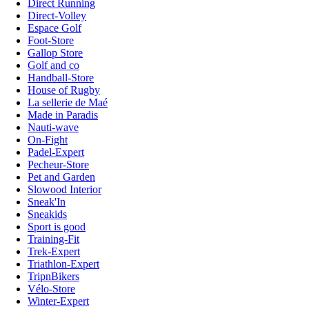
Direct Running
Direct-Volley
Espace Golf
Foot-Store
Gallop Store
Golf and co
Handball-Store
House of Rugby
La sellerie de Maé
Made in Paradis
Nauti-wave
On-Fight
Padel-Expert
Pecheur-Store
Pet and Garden
Slowood Interior
Sneak'In
Sneakids
Sport is good
Training-Fit
Trek-Expert
Triathlon-Expert
TripnBikers
Vélo-Store
Winter-Expert