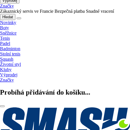
Výprodej
Značky
Zákaznický servis ve Francie
Bezpečná platba
Snadné vracení
Hledat
Novinky
Boty
Sněžnice
Tenis
Padel
Badminton
Stolní tenis
Squash
Životní styl
Kluby
Výprodej
Značky
Probíhá přidávání do košíku...