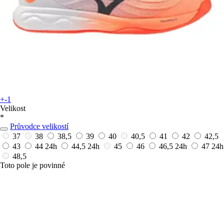
+-1
Velikost
*
Průvodce velikostí
37
38
38,5
39
40
40,5
41
42
42,5
43
44
24h
44,5
24h
45
46
46,5
24h
47
24h
48,5
Toto pole je povinné