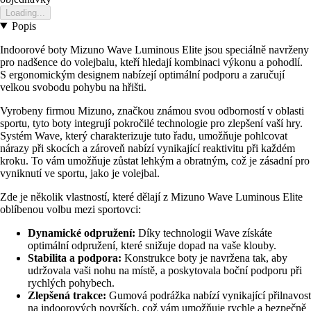
Loading...
Popis
Indoorové boty Mizuno Wave Luminous Elite jsou speciálně navrženy
pro nadšence do volejbalu, kteří hledají kombinaci výkonu a pohodlí.
S ergonomickým designem nabízejí optimální podporu a zaručují
velkou svobodu pohybu na hřišti.
Vyrobeny firmou Mizuno, značkou známou svou odborností v oblasti
sportu, tyto boty integrují pokročilé technologie pro zlepšení vaší hry.
Systém Wave, který charakterizuje tuto řadu, umožňuje pohlcovat
nárazy při skocích a zároveň nabízí vynikající reaktivitu při každém
kroku. To vám umožňuje zůstat lehkým a obratným, což je zásadní pro
vyniknutí ve sportu, jako je volejbal.
Zde je několik vlastností, které dělají z Mizuno Wave Luminous Elite
oblíbenou volbu mezi sportovci:
Dynamické odpružení:
Díky technologii Wave získáte
optimální odpružení, které snižuje dopad na vaše klouby.
Stabilita a podpora:
Konstrukce boty je navržena tak, aby
udržovala vaši nohu na místě, a poskytovala boční podporu při
rychlých pohybech.
Zlepšená trakce:
Gumová podrážka nabízí vynikající přilnavost
na indoorových površích, což vám umožňuje rychle a bezpečně