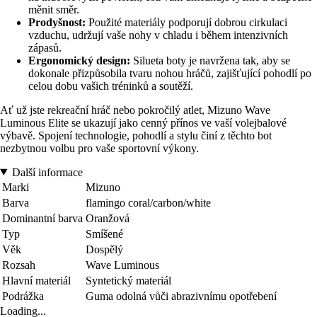
měnit směr.
Prodyšnost:
Použité materiály podporují dobrou cirkulaci
vzduchu, udržují vaše nohy v chladu i během intenzivních
zápasů.
Ergonomický design:
Silueta boty je navržena tak, aby se
dokonale přizpůsobila tvaru nohou hráčů, zajišťující pohodlí po
celou dobu vašich tréninků a soutěží.
Ať už jste rekreační hráč nebo pokročilý atlet, Mizuno Wave
Luminous Elite se ukazují jako cenný přínos ve vaší volejbalové
výbavě. Spojení technologie, pohodlí a stylu činí z těchto bot
nezbytnou volbu pro vaše sportovní výkony.
Další informace
Marki
Mizuno
Barva
flamingo coral/carbon/white
Dominantní barva
Oranžová
Typ
Smíšené
Věk
Dospělý
Rozsah
Wave Luminous
Hlavní materiál
Syntetický materiál
Podrážka
Guma odolná vůči abrazivnímu opotřebení
Loading...