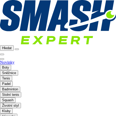
Hledat
Novinky
Boty
Sněžnice
Tenis
Padel
Badminton
Stolní tenis
Squash
Životní styl
Kluby