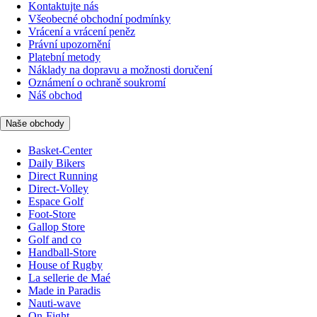
Kontaktujte nás
Všeobecné obchodní podmínky
Vrácení a vrácení peněz
Právní upozornění
Platební metody
Náklady na dopravu a možnosti doručení
Oznámení o ochraně soukromí
Náš obchod
Naše obchody
Basket-Center
Daily Bikers
Direct Running
Direct-Volley
Espace Golf
Foot-Store
Gallop Store
Golf and co
Handball-Store
House of Rugby
La sellerie de Maé
Made in Paradis
Nauti-wave
On-Fight