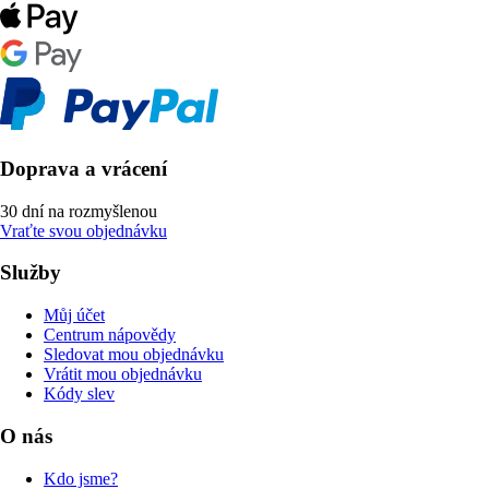
Doprava a vrácení
30 dní na rozmyšlenou
Vraťte svou objednávku
Služby
Můj účet
Centrum nápovědy
Sledovat mou objednávku
Vrátit mou objednávku
Kódy slev
O nás
Kdo jsme?