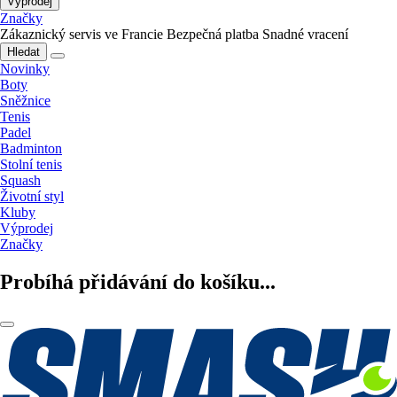
Výprodej
Značky
Zákaznický servis ve Francie
Bezpečná platba
Snadné vracení
Hledat
Novinky
Boty
Sněžnice
Tenis
Padel
Badminton
Stolní tenis
Squash
Životní styl
Kluby
Výprodej
Značky
Probíhá přidávání do košíku...