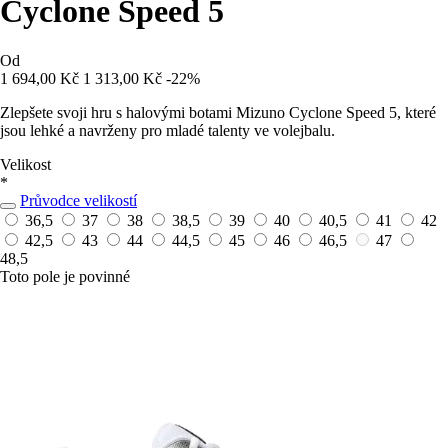
Cyclone Speed 5
Od
1 694,00 Kč
1 313,00 Kč
-22%
Zlepšete svoji hru s halovými botami Mizuno Cyclone Speed 5, které
jsou lehké a navrženy pro mladé talenty ve volejbalu.
Velikost
*
Průvodce velikostí
36,5
37
38
38,5
39
40
40,5
41
42
42,5
43
44
44,5
45
46
46,5
47
48,5
Toto pole je povinné