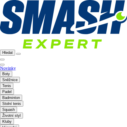
Hledat
Novinky
Boty
Sněžnice
Tenis
Padel
Badminton
Stolní tenis
Squash
Životní styl
Kluby