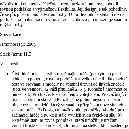
několik funkcí, které začátečníci ocení: nízkou hmotnost, pohodlí,
rovnou podrážku a výjimečnou flexibilitu. Její design je tak pohodlný,
že se přizpůsobí mnoha tvarům nohy. Ultra-flexibilní a stabilní rovná
podrážka pomáhá hráčům vnímat terén, zatímco jim umožňuje snadno
ohýbat nohy.
Specifikace
Hmotnost (g): 280g
Stack (mm): 11.5
Vlastnosti
Čtyři ideální vlastnosti pro začínající hráče (poskytující pocit
lehkosti a pohodlí, rovnou podrážku a velkou flexibilitu). Lehká
bota ve srovnání s modely na vstupní úrovni od jiných značek
(bota ve velikosti 42 váží přibližně 275 g. Konečná hmotnost se
může lišit.) Pro hráče, kteří začínají s volejbalem. Pro začínající
hráče na střední škole 1) Použili jsme pohodlnější tvar než u
předchozích modelů, který se snadno přizpůsobí noze širokého
spektra hráčů. 2) Design ultra-flexibilní podrážky, vhodný pro
začínající hráče a ty, kteří stále vyvíjejí svou fyzickou sílu. 3)
Extrémně stabilní rovná podrážka, která umožňuje hráčům
vnímat hřiště v celé noze. 4) Odnímatelná stélka, která následuje