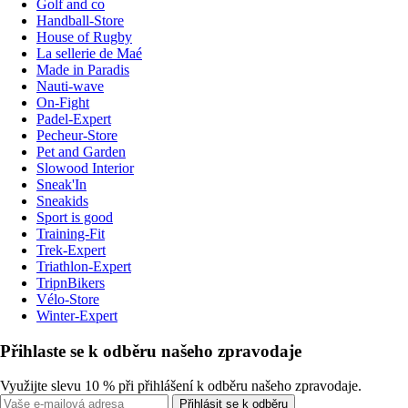
Golf and co
Handball-Store
House of Rugby
La sellerie de Maé
Made in Paradis
Nauti-wave
On-Fight
Padel-Expert
Pecheur-Store
Pet and Garden
Slowood Interior
Sneak'In
Sneakids
Sport is good
Training-Fit
Trek-Expert
Triathlon-Expert
TripnBikers
Vélo-Store
Winter-Expert
Přihlaste se k odběru našeho zpravodaje
Využijte slevu 10 % při přihlášení k odběru našeho zpravodaje.
Přihlásit se k odběru