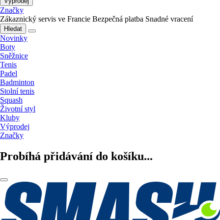
Výprodej
Značky
Zákaznický servis ve Francie
Bezpečná platba
Snadné vracení
Hledat
Novinky
Boty
Sněžnice
Tenis
Padel
Badminton
Stolní tenis
Squash
Životní styl
Kluby
Výprodej
Značky
Probíhá přidávání do košíku...