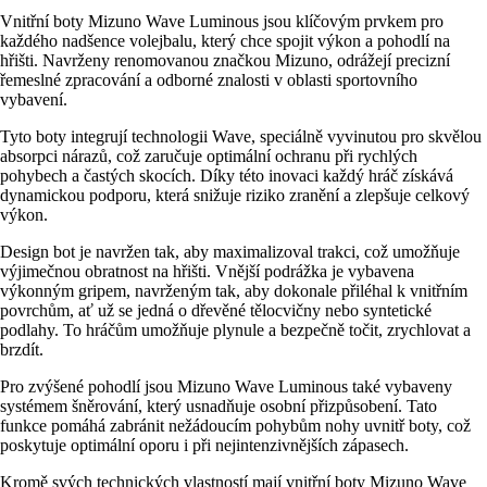
Vnitřní boty Mizuno Wave Luminous jsou klíčovým prvkem pro
každého nadšence volejbalu, který chce spojit výkon a pohodlí na
hřišti. Navrženy renomovanou značkou Mizuno, odrážejí precizní
řemeslné zpracování a odborné znalosti v oblasti sportovního
vybavení.
Tyto boty integrují technologii Wave, speciálně vyvinutou pro skvělou
absorpci nárazů, což zaručuje optimální ochranu při rychlých
pohybech a častých skocích. Díky této inovaci každý hráč získává
dynamickou podporu, která snižuje riziko zranění a zlepšuje celkový
výkon.
Design bot je navržen tak, aby maximalizoval trakci, což umožňuje
výjimečnou obratnost na hřišti. Vnější podrážka je vybavena
výkonným gripem, navrženým tak, aby dokonale přiléhal k vnitřním
povrchům, ať už se jedná o dřevěné tělocvičny nebo syntetické
podlahy. To hráčům umožňuje plynule a bezpečně točit, zrychlovat a
brzdít.
Pro zvýšené pohodlí jsou Mizuno Wave Luminous také vybaveny
systémem šněrování, který usnadňuje osobní přizpůsobení. Tato
funkce pomáhá zabránit nežádoucím pohybům nohy uvnitř boty, což
poskytuje optimální oporu i při nejintenzivnějších zápasech.
Kromě svých technických vlastností mají vnitřní boty Mizuno Wave