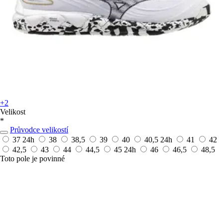
+2
Velikost
*
Průvodce velikostí
37
24h
38
38,5
39
40
40,5
24h
41
42
42,5
43
44
44,5
45
24h
46
46,5
48,5
Toto pole je povinné