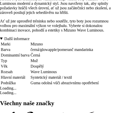
Luminous moderní a dynamický styl. Jsou navrženy tak, aby splnily
požadavky hráčů všech úrovní, ať už jsou začátečníci nebo zkušení, a
zároveň posilují jejich sebedůvěru na hřišti.
Ať už jste uprostřed tréninku nebo soutěže, tyto boty jsou rozumnou
volbou pro maximální výkon ve volejbalu. Vyberte si dokonalou
kombinaci inovace, pohodlí a estetiky s Mizuno Wave Luminous.
Další informace
Marki
Mizuno
Barva
černá/glowapple/pomeranč mandarinka
Dominantní barva
Černá
Typ
Muž
Věk
Dospělý
Rozsah
Wave Luminous
Hlavní materiál
Syntetický materiál / textil
Podrážka
Guma odolná vůči abrazivnímu opotřebení
Loading...
Loading...
Všechny naše značky