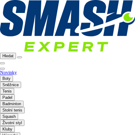
Hledat
Novinky
Boty
Sněžnice
Tenis
Padel
Badminton
Stolní tenis
Squash
Životní styl
Kluby