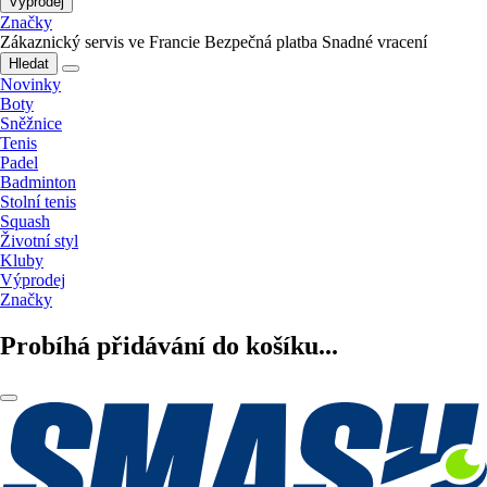
Výprodej
Značky
Zákaznický servis ve Francie
Bezpečná platba
Snadné vracení
Hledat
Novinky
Boty
Sněžnice
Tenis
Padel
Badminton
Stolní tenis
Squash
Životní styl
Kluby
Výprodej
Značky
Probíhá přidávání do košíku...