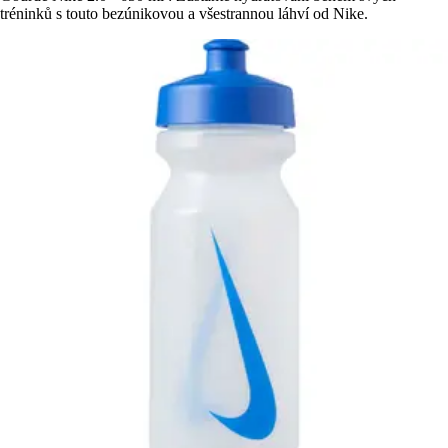
tréninků s touto bezúnikovou a všestrannou láhví od Nike.