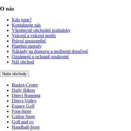
O nás
Kdo jsme?
Kontaktujte nás
Všeobecné obchodní podmínky
Vrácení a vrácení peněz
Právní upozornění
Platební metody
Náklady na dopravu a možnosti doručení
Oznámení o ochraně soukromí
Náš obchod
Naše obchody
Basket-Center
Daily Bikers
Direct Running
Direct-Volley
Espace Golf
Foot-Store
Gallop Store
Golf and co
Handball-Store