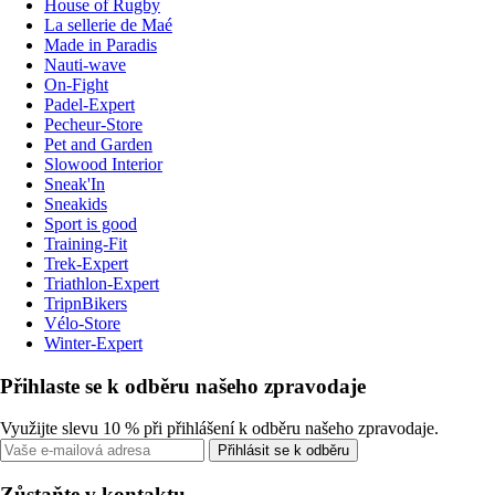
House of Rugby
La sellerie de Maé
Made in Paradis
Nauti-wave
On-Fight
Padel-Expert
Pecheur-Store
Pet and Garden
Slowood Interior
Sneak'In
Sneakids
Sport is good
Training-Fit
Trek-Expert
Triathlon-Expert
TripnBikers
Vélo-Store
Winter-Expert
Přihlaste se k odběru našeho zpravodaje
Využijte slevu 10 % při přihlášení k odběru našeho zpravodaje.
Přihlásit se k odběru
Zůstaňte v kontaktu