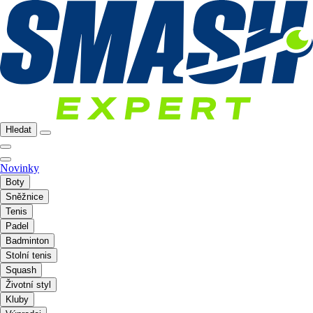
Hledat
Novinky
Boty
Sněžnice
Tenis
Padel
Badminton
Stolní tenis
Squash
Životní styl
Kluby