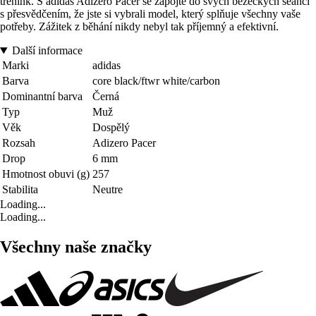
trénink. S adidas Adizero Pacer se zapojte do svých běžeckých seancí
s přesvědčením, že jste si vybrali model, který splňuje všechny vaše
potřeby. Zážitek z běhání nikdy nebyl tak příjemný a efektivní.
Další informace
Marki
adidas
Barva
core black/ftwr white/carbon
Dominantní barva
Černá
Typ
Muž
Věk
Dospělý
Rozsah
Adizero Pacer
Drop
6 mm
Hmotnost obuvi (g)
257
Stabilita
Neutre
Loading...
Loading...
Všechny naše značky