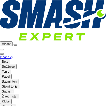
Hledat
Novinky
Boty
Sněžnice
Tenis
Padel
Badminton
Stolní tenis
Squash
Životní styl
Kluby