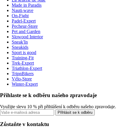
Made in Paradis
Nauti-wave
On-Fight
Padel-Expert
Pecheur-Store
Pet and Garden
Slowood Interior
Sneak'In
Sneakids
Sport is good
Training-Fit
Trek-Expert
Triathlon-Expert
TripnBikers
Vélo-Store
Winter-Expert
Přihlaste se k odběru našeho zpravodaje
Využijte slevu 10 % při přihlášení k odběru našeho zpravodaje.
Přihlásit se k odběru
Zůstaňte v kontaktu