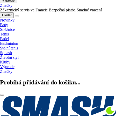
Výprodej
Značky
Zákaznický servis ve Francie
Bezpečná platba
Snadné vracení
Hledat
Novinky
Boty
Sněžnice
Tenis
Padel
Badminton
Stolní tenis
Squash
Životní styl
Kluby
Výprodej
Značky
Probíhá přidávání do košíku...