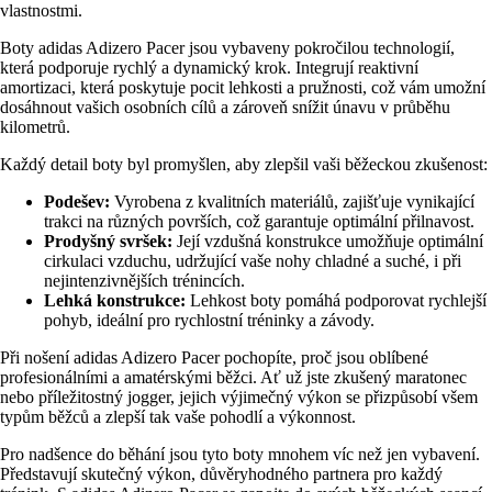
vlastnostmi.
Boty adidas Adizero Pacer jsou vybaveny pokročilou technologií,
která podporuje rychlý a dynamický krok. Integrují reaktivní
amortizaci, která poskytuje pocit lehkosti a pružnosti, což vám umožní
dosáhnout vašich osobních cílů a zároveň snížit únavu v průběhu
kilometrů.
Každý detail boty byl promyšlen, aby zlepšil vaši běžeckou zkušenost:
Podešev:
Vyrobena z kvalitních materiálů, zajišťuje vynikající
trakci na různých površích, což garantuje optimální přilnavost.
Prodyšný svršek:
Její vzdušná konstrukce umožňuje optimální
cirkulaci vzduchu, udržující vaše nohy chladné a suché, i při
nejintenzivnějších trénincích.
Lehká konstrukce:
Lehkost boty pomáhá podporovat rychlejší
pohyb, ideální pro rychlostní tréninky a závody.
Při nošení adidas Adizero Pacer pochopíte, proč jsou oblíbené
profesionálními a amatérskými běžci. Ať už jste zkušený maratonec
nebo příležitostný jogger, jejich výjimečný výkon se přizpůsobí všem
typům běžců a zlepší tak vaše pohodlí a výkonnost.
Pro nadšence do běhání jsou tyto boty mnohem víc než jen vybavení.
Představují skutečný výkon, důvěryhodného partnera pro každý