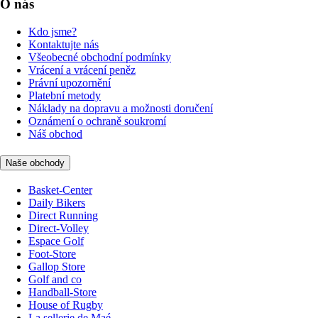
O nás
Kdo jsme?
Kontaktujte nás
Všeobecné obchodní podmínky
Vrácení a vrácení peněz
Právní upozornění
Platební metody
Náklady na dopravu a možnosti doručení
Oznámení o ochraně soukromí
Náš obchod
Naše obchody
Basket-Center
Daily Bikers
Direct Running
Direct-Volley
Espace Golf
Foot-Store
Gallop Store
Golf and co
Handball-Store
House of Rugby
La sellerie de Maé