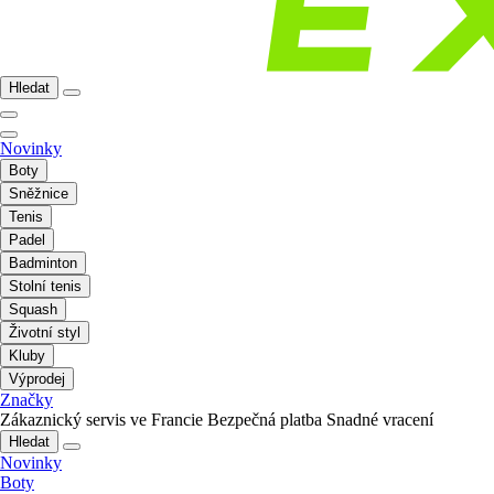
Hledat
Novinky
Boty
Sněžnice
Tenis
Padel
Badminton
Stolní tenis
Squash
Životní styl
Kluby
Výprodej
Značky
Zákaznický servis ve Francie
Bezpečná platba
Snadné vracení
Hledat
Novinky
Boty