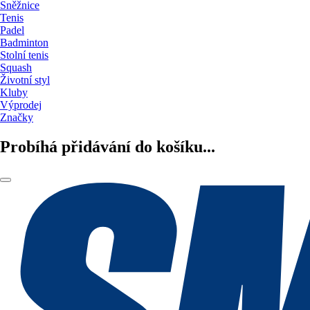
Sněžnice
Tenis
Padel
Badminton
Stolní tenis
Squash
Životní styl
Kluby
Výprodej
Značky
Probíhá přidávání do košíku...