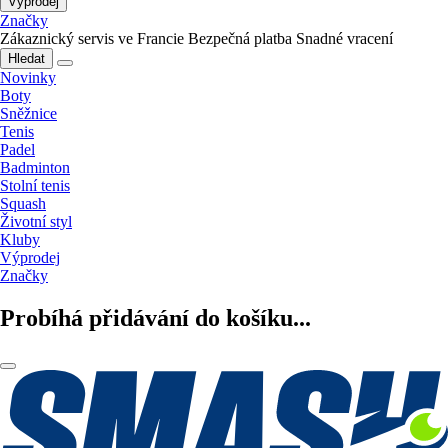
Výprodej
Značky
Zákaznický servis ve Francie
Bezpečná platba
Snadné vracení
Hledat
Novinky
Boty
Sněžnice
Tenis
Padel
Badminton
Stolní tenis
Squash
Životní styl
Kluby
Výprodej
Značky
Probíhá přidávání do košíku...