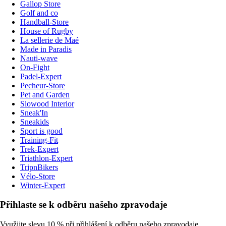
Gallop Store
Golf and co
Handball-Store
House of Rugby
La sellerie de Maé
Made in Paradis
Nauti-wave
On-Fight
Padel-Expert
Pecheur-Store
Pet and Garden
Slowood Interior
Sneak'In
Sneakids
Sport is good
Training-Fit
Trek-Expert
Triathlon-Expert
TripnBikers
Vélo-Store
Winter-Expert
Přihlaste se k odběru našeho zpravodaje
Využijte slevu 10 % při přihlášení k odběru našeho zpravodaje.