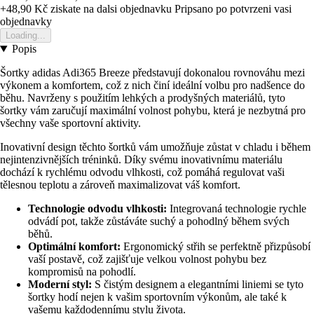
+48,90 Kč
ziskate na dalsi objednavku
Pripsano po potvrzeni vasi
objednavky
Loading...
Popis
Šortky adidas Adi365 Breeze představují dokonalou rovnováhu mezi
výkonem a komfortem, což z nich činí ideální volbu pro nadšence do
běhu. Navrženy s použitím lehkých a prodyšných materiálů, tyto
šortky vám zaručují maximální volnost pohybu, která je nezbytná pro
všechny vaše sportovní aktivity.
Inovativní design těchto šortků vám umožňuje zůstat v chladu i během
nejintenzivnějších tréninků. Díky svému inovativnímu materiálu
dochází k rychlému odvodu vlhkosti, což pomáhá regulovat vaši
tělesnou teplotu a zároveň maximalizovat váš komfort.
Technologie odvodu vlhkosti:
Integrovaná technologie rychle
odvádí pot, takže zůstáváte suchý a pohodlný během svých
běhů.
Optimální komfort:
Ergonomický střih se perfektně přizpůsobí
vaší postavě, což zajišťuje velkou volnost pohybu bez
kompromisů na pohodlí.
Moderní styl:
S čistým designem a elegantními liniemi se tyto
šortky hodí nejen k vašim sportovním výkonům, ale také k
vašemu každodennímu stylu života.