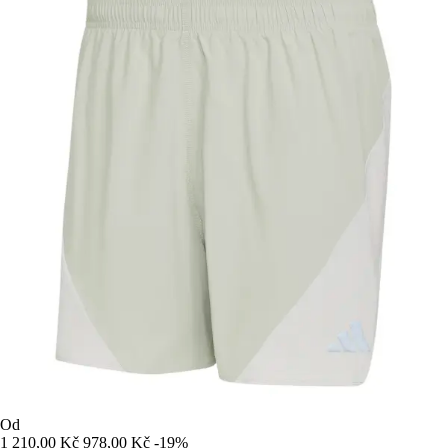
Od
1 210,00 Kč
978,00 Kč
-19%