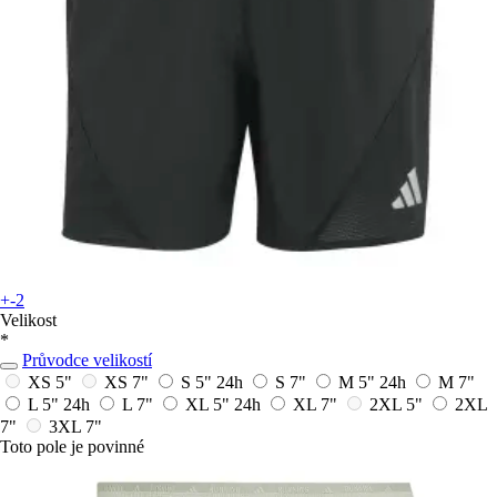
+-2
Velikost
*
Průvodce velikostí
XS 5"
XS 7"
S 5"
24h
S 7"
M 5"
24h
M 7"
L 5"
24h
L 7"
XL 5"
24h
XL 7"
2XL 5"
2XL
7"
3XL 7"
Toto pole je povinné