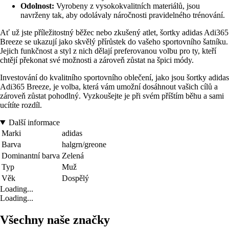
Odolnost:
Vyrobeny z vysokokvalitních materiálů, jsou
navrženy tak, aby odolávaly náročnosti pravidelného trénování.
Ať už jste příležitostný běžec nebo zkušený atlet, šortky adidas Adi365
Breeze se ukazují jako skvělý přírůstek do vašeho sportovního šatníku.
Jejich funkčnost a styl z nich dělají preferovanou volbu pro ty, kteří
chtějí překonat své možnosti a zároveň zůstat na špici módy.
Investování do kvalitního sportovního oblečení, jako jsou šortky adidas
Adi365 Breeze, je volba, která vám umožní dosáhnout vašich cílů a
zároveň zůstat pohodlný. Vyzkoušejte je při svém příštím běhu a sami
ucítíte rozdíl.
Další informace
Marki
adidas
Barva
halgrn/greone
Dominantní barva
Zelená
Typ
Muž
Věk
Dospělý
Loading...
Loading...
Všechny naše značky