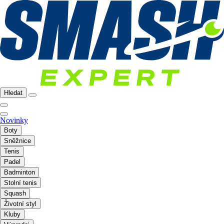
Hledat
Novinky
Boty
Sněžnice
Tenis
Padel
Badminton
Stolní tenis
Squash
Životní styl
Kluby