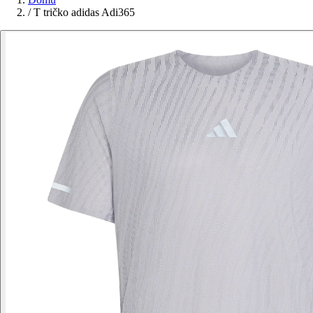
/
T tričko adidas Adi365