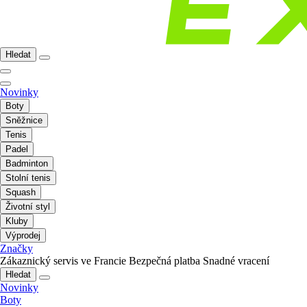
Hledat
Novinky
Boty
Sněžnice
Tenis
Padel
Badminton
Stolní tenis
Squash
Životní styl
Kluby
Výprodej
Značky
Zákaznický servis ve Francie
Bezpečná platba
Snadné vracení
Hledat
Novinky
Boty