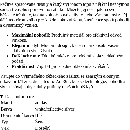
Pečlivě zpracované detaily a čistý styl tohoto topu z něj činí nezbytnou
součást vašeho sportovního šatníku. Můžete jej nosit jak na své
běžecké tréninky, tak na volnočasové aktivity. Jeho všestrannost z něj
dělá moudrou volbu pro každou aktivní ženu, která chce spojit pohodlí
a dynamický vzhled.
Maximální pohodlí:
Prodyšný materiál pro efektivní odvod
vlhkosti.
Elegantní styl:
Moderní design, který se přizpůsobí vašemu
aktivnímu stylu života.
Další ochrana:
Dlouhé rukávy pro udržení tepla v chladném
počasí.
Praktičnost:
Zip 1/4 pro snadné oblékání a svlékání.
Vstupte do výjimečného běžeckého zážitku se ženským dlouhým
rukávem 1/4 zip adidas Iconic Adi365, kde se technologie, pohodlí a
styl setkávají, aby splnily potřeby dnešních běžkyň.
Další informace
Marki
adidas
Barva
white/reflective silver
Dominantní barva
Bílá
Typ
Žena
Věk
Dospělý