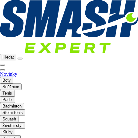
Hledat
Novinky
Boty
Sněžnice
Tenis
Padel
Badminton
Stolní tenis
Squash
Životní styl
Kluby