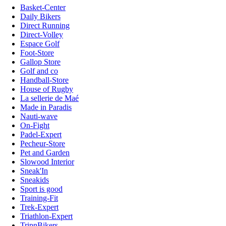
Basket-Center
Daily Bikers
Direct Running
Direct-Volley
Espace Golf
Foot-Store
Gallop Store
Golf and co
Handball-Store
House of Rugby
La sellerie de Maé
Made in Paradis
Nauti-wave
On-Fight
Padel-Expert
Pecheur-Store
Pet and Garden
Slowood Interior
Sneak'In
Sneakids
Sport is good
Training-Fit
Trek-Expert
Triathlon-Expert
TripnBikers