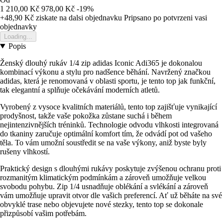
1 210,00 Kč
978,00 Kč
-19%
+48,90 Kč
ziskate na dalsi objednavku
Pripsano po potvrzeni vasi
objednavky
Loading...
Popis
Ženský dlouhý rukáv 1/4 zip adidas Iconic Adi365 je dokonalou
kombinací výkonu a stylu pro nadšence běhání. Navržený značkou
adidas, která je renomovaná v oblasti sportu, je tento top jak funkční,
tak elegantní a splňuje očekávání moderních atletů.
Vyrobený z vysoce kvalitních materiálů, tento top zajišťuje vynikající
prodyšnost, takže vaše pokožka zůstane suchá i během
nejintenzivnějších tréninků. Technologie odvodu vlhkosti integrovaná
do tkaniny zaručuje optimální komfort tím, že odvádí pot od vašeho
těla. To vám umožní soustředit se na vaše výkony, aniž byste byly
rušeny vlhkostí.
Praktický design s dlouhými rukávy poskytuje zvýšenou ochranu proti
rozmanitým klimatickým podmínkám a zároveň umožňuje velkou
svobodu pohybu. Zip 1/4 usnadňuje oblékání a svlékání a zároveň
vám umožňuje upravit otvor dle vašich preferencí. Ať už běháte na své
obvyklé trase nebo objevujete nové stezky, tento top se dokonale
přizpůsobí vašim potřebám.