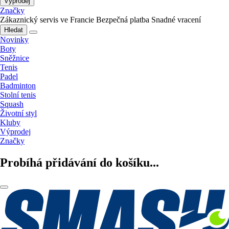
Výprodej
Značky
Zákaznický servis ve Francie
Bezpečná platba
Snadné vracení
Hledat
Novinky
Boty
Sněžnice
Tenis
Padel
Badminton
Stolní tenis
Squash
Životní styl
Kluby
Výprodej
Značky
Probíhá přidávání do košíku...