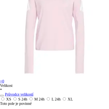
+0
Velikost
*
Průvodce velikostí
XS
S
24h
M
24h
L
24h
XL
Toto pole je povinné