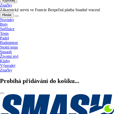
Výprodej
Značky
Zákaznický servis ve Francie
Bezpečná platba
Snadné vracení
Hledat
Novinky
Boty
Sněžnice
Tenis
Padel
Badminton
Stolní tenis
Squash
Životní styl
Kluby
Výprodej
Značky
Probíhá přidávání do košíku...