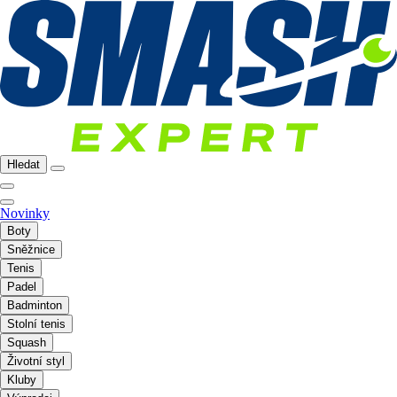
Hledat
Novinky
Boty
Sněžnice
Tenis
Padel
Badminton
Stolní tenis
Squash
Životní styl
Kluby