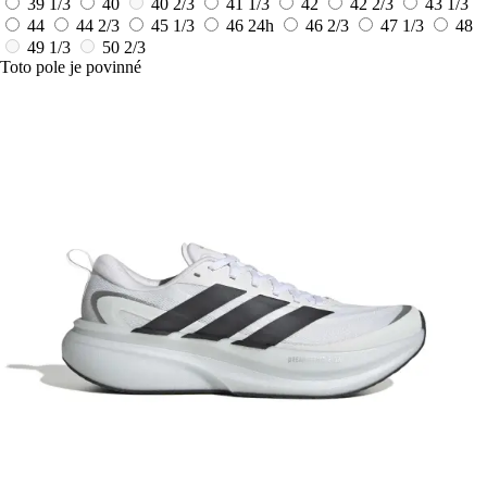
39 1/3
40
40 2/3
41 1/3
42
42 2/3
43 1/3
44
44 2/3
45 1/3
46
24h
46 2/3
47 1/3
48
49 1/3
50 2/3
Toto pole je povinné