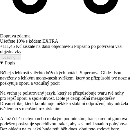
Doprava zdarma
Ušetřete 10%
s kódem
EXTRA
+111,45 Kč
ziskate na dalsi objednavku
Pripsano po potvrzeni vasi
objednavky
Loading...
Popis
Běhej s lehkostí v těchto běžeckých botách Supernova Glide. Jsou
navrženy s lehkým mono-mesh svrškem, který se přizpůsobí tvé noze a
poskytuje oporu a vzdušný pocit.
Na vrchu je polstrovaný jazyk, který se přizpůsobuje tvaru tvé nohy
pro lepší oporu a spolehlivost. Dole je celoplošná mezipodešev
Dreamstrike, která kombinuje měkké a stabilní odpružení, aby udržela
tvé tempo s menšími rozptýleními.
Ať už čelíš suchým nebo mokrým podmínkám, transparentní gumová
podešev poskytuje spolehlivou trakci, aby ses mohl snadno pohybovat.
Bez ohledu na to, jaký bude tvůj běh dnes, obuj tyto stylové boty