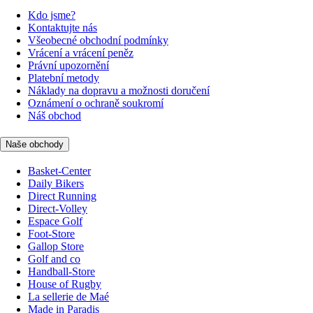
Kdo jsme?
Kontaktujte nás
Všeobecné obchodní podmínky
Vrácení a vrácení peněz
Právní upozornění
Platební metody
Náklady na dopravu a možnosti doručení
Oznámení o ochraně soukromí
Náš obchod
Naše obchody
Basket-Center
Daily Bikers
Direct Running
Direct-Volley
Espace Golf
Foot-Store
Gallop Store
Golf and co
Handball-Store
House of Rugby
La sellerie de Maé
Made in Paradis