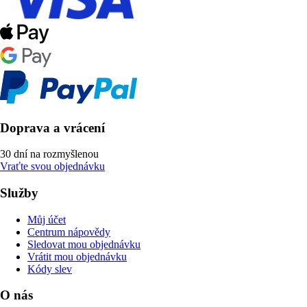
Doprava a vrácení
30 dní na rozmyšlenou
Vraťte svou objednávku
Služby
Můj účet
Centrum nápovědy
Sledovat mou objednávku
Vrátit mou objednávku
Kódy slev
O nás