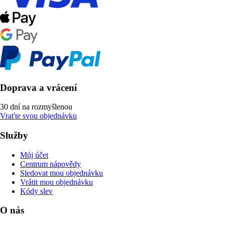
Doprava a vrácení
30 dní na rozmyšlenou
Vraťte svou objednávku
Služby
Můj účet
Centrum nápovědy
Sledovat mou objednávku
Vrátit mou objednávku
Kódy slev
O nás