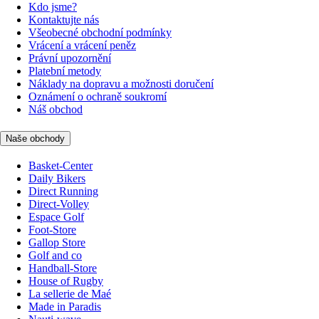
Kdo jsme?
Kontaktujte nás
Všeobecné obchodní podmínky
Vrácení a vrácení peněz
Právní upozornění
Platební metody
Náklady na dopravu a možnosti doručení
Oznámení o ochraně soukromí
Náš obchod
Naše obchody
Basket-Center
Daily Bikers
Direct Running
Direct-Volley
Espace Golf
Foot-Store
Gallop Store
Golf and co
Handball-Store
House of Rugby
La sellerie de Maé
Made in Paradis