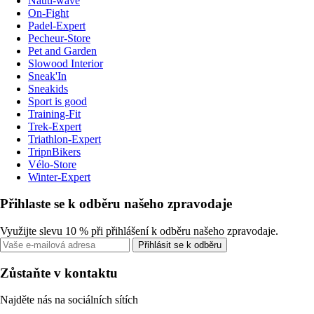
Nauti-wave
On-Fight
Padel-Expert
Pecheur-Store
Pet and Garden
Slowood Interior
Sneak'In
Sneakids
Sport is good
Training-Fit
Trek-Expert
Triathlon-Expert
TripnBikers
Vélo-Store
Winter-Expert
Přihlaste se k odběru našeho zpravodaje
Využijte slevu 10 % při přihlášení k odběru našeho zpravodaje.
Přihlásit se k odběru
Zůstaňte v kontaktu
Najděte nás na sociálních sítích