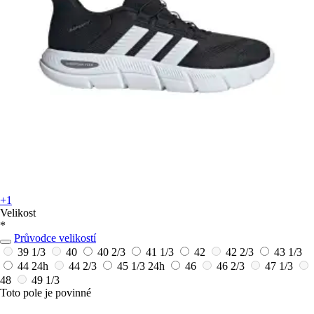
+1
Velikost
*
Průvodce velikostí
39 1/3
40
40 2/3
41 1/3
42
42 2/3
43 1/3
44
24h
44 2/3
45 1/3
24h
46
46 2/3
47 1/3
48
49 1/3
Toto pole je povinné