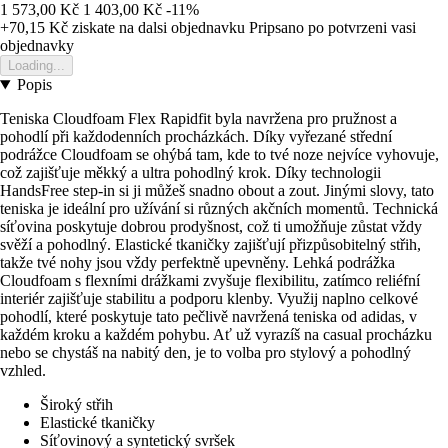
1 573,00 Kč
1 403,00 Kč
-11%
+70,15 Kč
ziskate na dalsi objednavku
Pripsano po potvrzeni vasi
objednavky
Loading...
Popis
Teniska Cloudfoam Flex Rapidfit byla navržena pro pružnost a
pohodlí při každodenních procházkách. Díky vyřezané střední
podrážce Cloudfoam se ohýbá tam, kde to tvé noze nejvíce vyhovuje,
což zajišťuje měkký a ultra pohodlný krok. Díky technologii
HandsFree step-in si ji můžeš snadno obout a zout. Jinými slovy, tato
teniska je ideální pro užívání si různých akčních momentů. Technická
síťovina poskytuje dobrou prodyšnost, což ti umožňuje zůstat vždy
svěží a pohodlný. Elastické tkaničky zajišťují přizpůsobitelný střih,
takže tvé nohy jsou vždy perfektně upevněny. Lehká podrážka
Cloudfoam s flexními drážkami zvyšuje flexibilitu, zatímco reliéfní
interiér zajišťuje stabilitu a podporu klenby. Využij naplno celkové
pohodlí, které poskytuje tato pečlivě navržená teniska od adidas, v
každém kroku a každém pohybu. Ať už vyrazíš na casual procházku
nebo se chystáš na nabitý den, je to volba pro stylový a pohodlný
vzhled.
Široký střih
Elastické tkaničky
Síťovinový a syntetický svršek