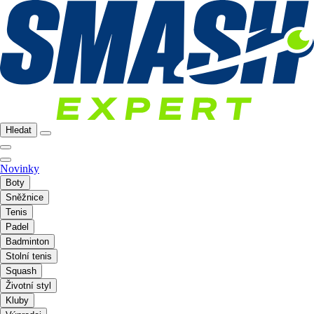
Hledat
Novinky
Boty
Sněžnice
Tenis
Padel
Badminton
Stolní tenis
Squash
Životní styl
Kluby