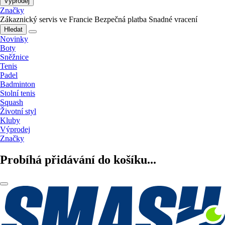
Výprodej
Značky
Zákaznický servis ve Francie
Bezpečná platba
Snadné vracení
Hledat
Novinky
Boty
Sněžnice
Tenis
Padel
Badminton
Stolní tenis
Squash
Životní styl
Kluby
Výprodej
Značky
Probíhá přidávání do košíku...