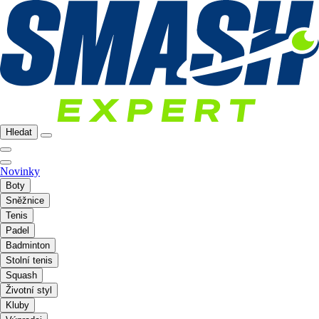
Hledat
Novinky
Boty
Sněžnice
Tenis
Padel
Badminton
Stolní tenis
Squash
Životní styl
Kluby