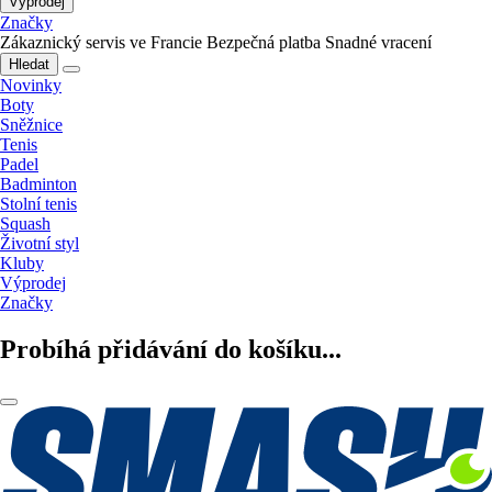
Výprodej
Značky
Zákaznický servis ve Francie
Bezpečná platba
Snadné vracení
Hledat
Novinky
Boty
Sněžnice
Tenis
Padel
Badminton
Stolní tenis
Squash
Životní styl
Kluby
Výprodej
Značky
Probíhá přidávání do košíku...