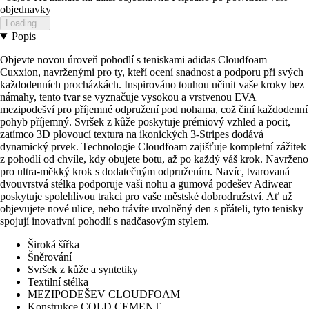
objednavky
Loading...
Popis
Objevte novou úroveň pohodlí s teniskami adidas Cloudfoam
Cuxxion, navrženými pro ty, kteří ocení snadnost a podporu při svých
každodenních procházkách. Inspirováno touhou učinit vaše kroky bez
námahy, tento tvar se vyznačuje vysokou a vrstvenou EVA
mezipodešví pro příjemné odpružení pod nohama, což činí každodenní
pohyb příjemný. Svršek z kůže poskytuje prémiový vzhled a pocit,
zatímco 3D plovoucí textura na ikonických 3-Stripes dodává
dynamický prvek. Technologie Cloudfoam zajišťuje kompletní zážitek
z pohodlí od chvíle, kdy obujete botu, až po každý váš krok. Navrženo
pro ultra-měkký krok s dodatečným odpružením. Navíc, tvarovaná
dvouvrstvá stélka podporuje vaši nohu a gumová podešev Adiwear
poskytuje spolehlivou trakci pro vaše městské dobrodružství. Ať už
objevujete nové ulice, nebo trávíte uvolněný den s přáteli, tyto tenisky
spojují inovativní pohodlí s nadčasovým stylem.
Široká šířka
Šněrování
Svršek z kůže a syntetiky
Textilní stélka
MEZIPODEŠEV CLOUDFOAM
Konstrukce COLD CEMENT