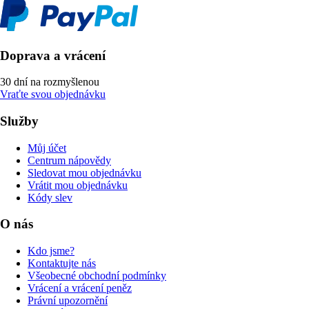
Doprava a vrácení
30 dní na rozmyšlenou
Vraťte svou objednávku
Služby
Můj účet
Centrum nápovědy
Sledovat mou objednávku
Vrátit mou objednávku
Kódy slev
O nás
Kdo jsme?
Kontaktujte nás
Všeobecné obchodní podmínky
Vrácení a vrácení peněz
Právní upozornění