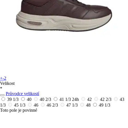
+-2
Velikost
*
Průvodce velikostí
39 1/3
40
40 2/3
41 1/3
24h
42
42 2/3
43
1/3
45 1/3
46
46 2/3
47 1/3
48
49 1/3
Toto pole je povinné