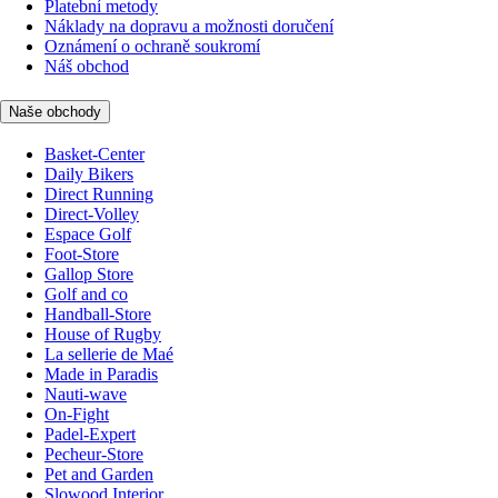
Platební metody
Náklady na dopravu a možnosti doručení
Oznámení o ochraně soukromí
Náš obchod
Naše obchody
Basket-Center
Daily Bikers
Direct Running
Direct-Volley
Espace Golf
Foot-Store
Gallop Store
Golf and co
Handball-Store
House of Rugby
La sellerie de Maé
Made in Paradis
Nauti-wave
On-Fight
Padel-Expert
Pecheur-Store
Pet and Garden
Slowood Interior