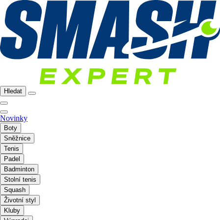
Hledat
Novinky
Boty
Sněžnice
Tenis
Padel
Badminton
Stolní tenis
Squash
Životní styl
Kluby