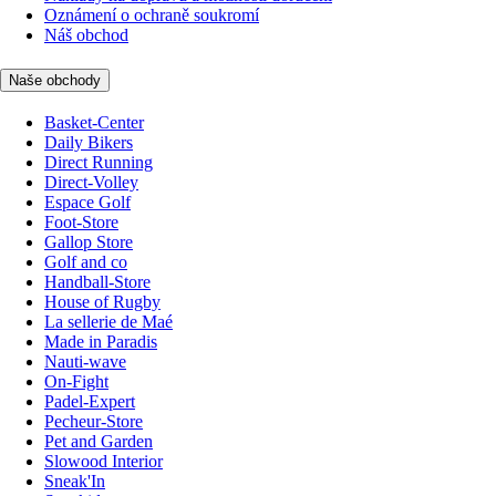
Oznámení o ochraně soukromí
Náš obchod
Naše obchody
Basket-Center
Daily Bikers
Direct Running
Direct-Volley
Espace Golf
Foot-Store
Gallop Store
Golf and co
Handball-Store
House of Rugby
La sellerie de Maé
Made in Paradis
Nauti-wave
On-Fight
Padel-Expert
Pecheur-Store
Pet and Garden
Slowood Interior
Sneak'In