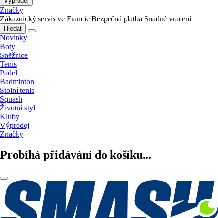
Výprodej
Značky
Zákaznický servis ve Francie
Bezpečná platba
Snadné vracení
Hledat
Novinky
Boty
Sněžnice
Tenis
Padel
Badminton
Stolní tenis
Squash
Životní styl
Kluby
Výprodej
Značky
Probíhá přidávání do košíku...