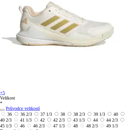
+5
Velikost
*
Průvodce velikostí
36
36 2/3
37 1/3
38
38 2/3
39 1/3
40
40 2/3
41 1/3
42
42 2/3
43 1/3
44
44 2/3
45 1/3
46
46 2/3
47 1/3
48
48 2/3
49 1/3