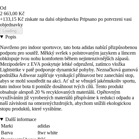
Od
2 663,00 Kč
+133,15 Kč
ziskate na dalsi objednavku
Pripsano po potvrzeni vasi
objednavky
Loading...
Popis
Navrženo pro indoor sportovce, tato bota adidas nabízí přizpůsobenou
podporu pro soutěž. Měkký svršek s polstrovaným jazykem a límcem
obklopuje tvou nohu komfortem během nejintenzivnějších zápasů.
Mezipodešev z EVA poskytuje lehké odpružení, zatímco vložka
Lightstrike v patě podporuje dynamické pohyby. Neznačková gumová
podrážka Adiwear zajišťuje vynikající přilnavost bez zanechání stop,
abys se mohl soustředit na akci. Ať už se věnuješ jakémukoliv sportu,
tato indoor bota ti pomůže dosáhnout tvých cílů. Tento produkt
obsahuje alespoň 20 % recyklovaných materiálů. Opětovným
využíváním již vyrobených materiálů přispíváme k redukci odpadu a
naší závislosti na omezenýchzdrojích, abychom snížili ekologickou
stopu produktů, které vyrábíme.
Další informace
Marki
adidas
Barva
ftwr white