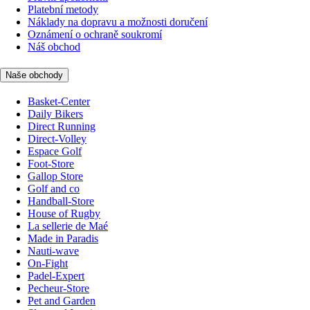
Platební metody
Náklady na dopravu a možnosti doručení
Oznámení o ochraně soukromí
Náš obchod
Naše obchody
Basket-Center
Daily Bikers
Direct Running
Direct-Volley
Espace Golf
Foot-Store
Gallop Store
Golf and co
Handball-Store
House of Rugby
La sellerie de Maé
Made in Paradis
Nauti-wave
On-Fight
Padel-Expert
Pecheur-Store
Pet and Garden