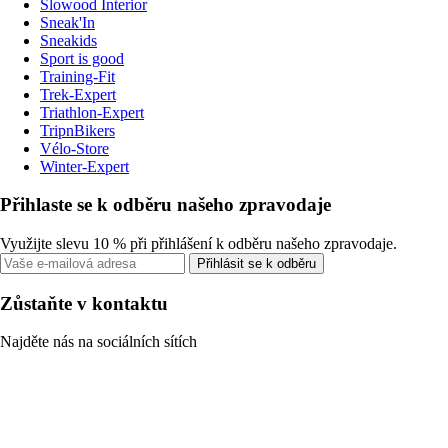
Slowood Interior
Sneak'In
Sneakids
Sport is good
Training-Fit
Trek-Expert
Triathlon-Expert
TripnBikers
Vélo-Store
Winter-Expert
Přihlaste se k odběru našeho zpravodaje
Využijte slevu 10 % při přihlášení k odběru našeho zpravodaje.
Přihlásit se k odběru
Zůstaňte v kontaktu
Najděte nás na sociálních sítích