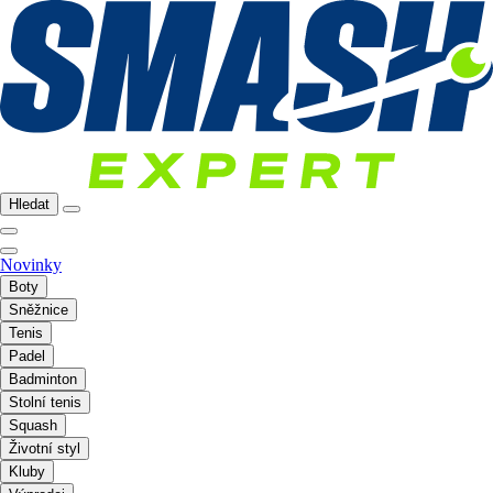
Hledat
Novinky
Boty
Sněžnice
Tenis
Padel
Badminton
Stolní tenis
Squash
Životní styl
Kluby