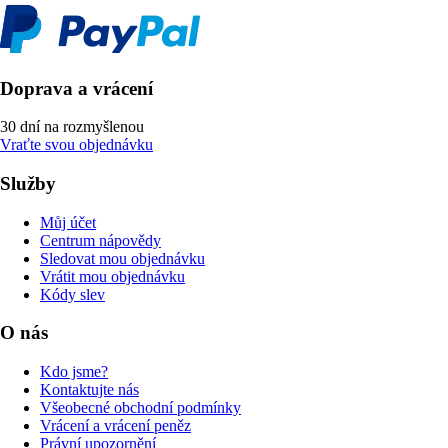
Doprava a vrácení
30 dní na rozmyšlenou
Vraťte svou objednávku
Služby
Můj účet
Centrum nápovědy
Sledovat mou objednávku
Vrátit mou objednávku
Kódy slev
O nás
Kdo jsme?
Kontaktujte nás
Všeobecné obchodní podmínky
Vrácení a vrácení peněz
Právní upozornění