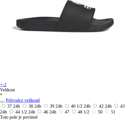
+-2
Velikost
*
Průvodce velikostí
37
24h
38
24h
39
24h
40 1/2
24h
42
24h
43
24h
44 1/2
24h
46
24h
47
48 1/2
50
51
Toto pole je povinné