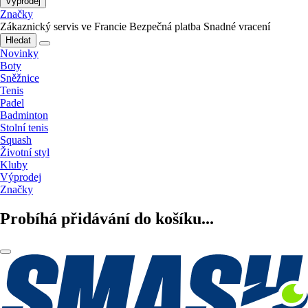
Výprodej
Značky
Zákaznický servis ve Francie
Bezpečná platba
Snadné vracení
Hledat
Novinky
Boty
Sněžnice
Tenis
Padel
Badminton
Stolní tenis
Squash
Životní styl
Kluby
Výprodej
Značky
Probíhá přidávání do košíku...