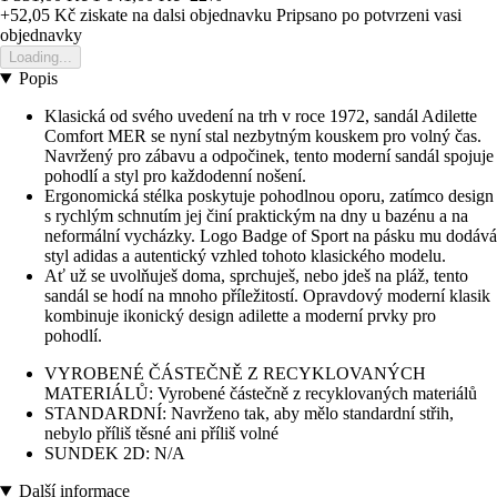
+52,05 Kč
ziskate na dalsi objednavku
Pripsano po potvrzeni vasi
objednavky
Loading...
Popis
Klasická od svého uvedení na trh v roce 1972, sandál Adilette
Comfort MER se nyní stal nezbytným kouskem pro volný čas.
Navržený pro zábavu a odpočinek, tento moderní sandál spojuje
pohodlí a styl pro každodenní nošení.
Ergonomická stélka poskytuje pohodlnou oporu, zatímco design
s rychlým schnutím jej činí praktickým na dny u bazénu a na
neformální vycházky. Logo Badge of Sport na pásku mu dodává
styl adidas a autentický vzhled tohoto klasického modelu.
Ať už se uvolňuješ doma, sprchuješ, nebo jdeš na pláž, tento
sandál se hodí na mnoho příležitostí. Opravdový moderní klasik
kombinuje ikonický design adilette a moderní prvky pro
pohodlí.
VYROBENÉ ČÁSTEČNĚ Z RECYKLOVANÝCH
MATERIÁLŮ: Vyrobené částečně z recyklovaných materiálů
STANDARDNÍ: Navrženo tak, aby mělo standardní střih,
nebylo příliš těsné ani příliš volné
SUNDEK 2D: N/A
Další informace