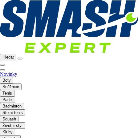
Hledat
Novinky
Boty
Sněžnice
Tenis
Padel
Badminton
Stolní tenis
Squash
Životní styl
Kluby