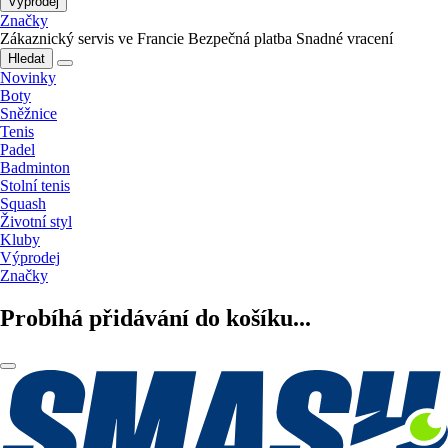
Výprodej
Značky
Zákaznický servis ve Francie
Bezpečná platba
Snadné vracení
Hledat
Novinky
Boty
Sněžnice
Tenis
Padel
Badminton
Stolní tenis
Squash
Životní styl
Kluby
Výprodej
Značky
Probíhá přidávání do košíku...