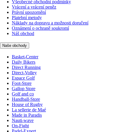
Všeobecné obchodní podmínky
Vrácení a vrácení peněz
Právní upozornění
Platební metody
Náklady na dopravu a možnosti doručení
Oznámení o ochraně soukromí
Náš obchod
Naše obchody
Basket-Center
Daily Bikers
Direct Running
Direct-Volley
Espace Golf
Foot-Store
Gallop Store
Golf and co
Handball-Store
House of Rugby
La sellerie de Maé
Made in Paradis
Nauti-wave
On-Fight
Padel-Expert