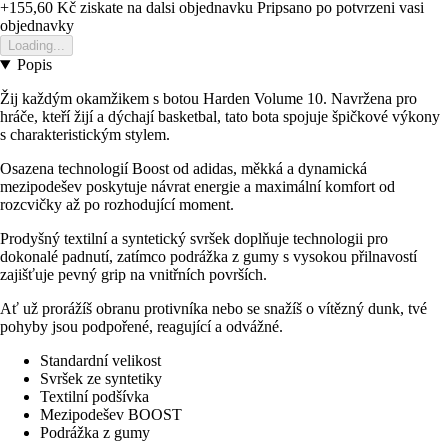
+155,60 Kč
ziskate na dalsi objednavku
Pripsano po potvrzeni vasi
objednavky
Loading...
Popis
Žij každým okamžikem s botou Harden Volume 10. Navržena pro
hráče, kteří žijí a dýchají basketbal, tato bota spojuje špičkové výkony
s charakteristickým stylem.
Osazena technologií Boost od adidas, měkká a dynamická
mezipodešev poskytuje návrat energie a maximální komfort od
rozcvičky až po rozhodující moment.
Prodyšný textilní a syntetický svršek doplňuje technologii pro
dokonalé padnutí, zatímco podrážka z gumy s vysokou přilnavostí
zajišťuje pevný grip na vnitřních površích.
Ať už prorážíš obranu protivníka nebo se snažíš o vítězný dunk, tvé
pohyby jsou podpořené, reagující a odvážné.
Standardní velikost
Svršek ze syntetiky
Textilní podšívka
Mezipodešev BOOST
Podrážka z gumy