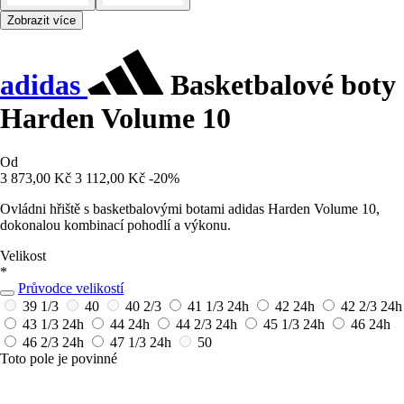
Zobrazit více
adidas
Basketbalové boty
Harden Volume 10
Od
3 873,00 Kč
3 112,00 Kč
-20%
Ovládni hřiště s basketbalovými botami adidas Harden Volume 10,
dokonalou kombinací pohodlí a výkonu.
Velikost
*
Průvodce velikostí
39 1/3
40
40 2/3
41 1/3
24h
42
24h
42 2/3
24h
43 1/3
24h
44
24h
44 2/3
24h
45 1/3
24h
46
24h
46 2/3
24h
47 1/3
24h
50
Toto pole je povinné