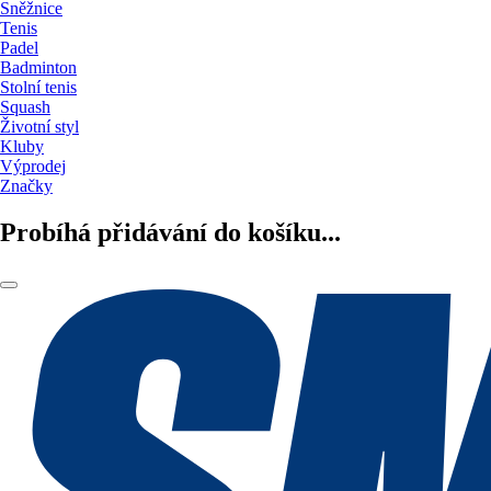
Sněžnice
Tenis
Padel
Badminton
Stolní tenis
Squash
Životní styl
Kluby
Výprodej
Značky
Probíhá přidávání do košíku...