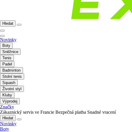
Hledat
Novinky
Boty
Sněžnice
Tenis
Padel
Badminton
Stolní tenis
Squash
Životní styl
Kluby
Výprodej
Značky
Zákaznický servis ve Francie
Bezpečná platba
Snadné vracení
Hledat
Novinky
Boty