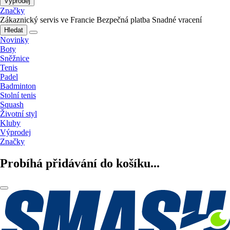
Výprodej
Značky
Zákaznický servis ve Francie
Bezpečná platba
Snadné vracení
Hledat
Novinky
Boty
Sněžnice
Tenis
Padel
Badminton
Stolní tenis
Squash
Životní styl
Kluby
Výprodej
Značky
Probíhá přidávání do košíku...