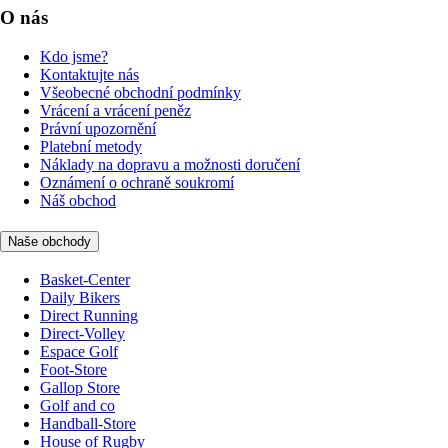
O nás
Kdo jsme?
Kontaktujte nás
Všeobecné obchodní podmínky
Vrácení a vrácení peněz
Právní upozornění
Platební metody
Náklady na dopravu a možnosti doručení
Oznámení o ochraně soukromí
Náš obchod
Naše obchody
Basket-Center
Daily Bikers
Direct Running
Direct-Volley
Espace Golf
Foot-Store
Gallop Store
Golf and co
Handball-Store
House of Rugby