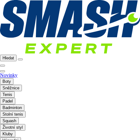
Hledat
Novinky
Boty
Sněžnice
Tenis
Padel
Badminton
Stolní tenis
Squash
Životní styl
Kluby