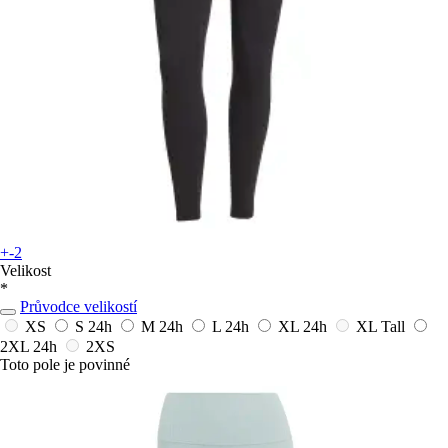
+-2
Velikost
*
Průvodce velikostí
XS
S
24h
M
24h
L
24h
XL
24h
XL Tall
2XL
24h
2XS
Toto pole je povinné