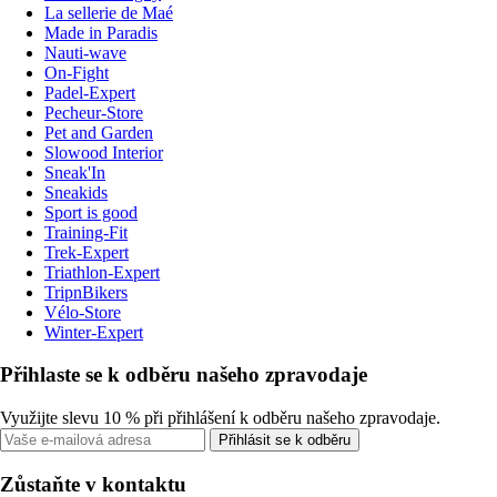
La sellerie de Maé
Made in Paradis
Nauti-wave
On-Fight
Padel-Expert
Pecheur-Store
Pet and Garden
Slowood Interior
Sneak'In
Sneakids
Sport is good
Training-Fit
Trek-Expert
Triathlon-Expert
TripnBikers
Vélo-Store
Winter-Expert
Přihlaste se k odběru našeho zpravodaje
Využijte slevu 10 % při přihlášení k odběru našeho zpravodaje.
Přihlásit se k odběru
Zůstaňte v kontaktu