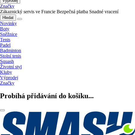
Výprodej
Značky
Zákaznický servis ve Francie
Bezpečná platba
Snadné vracení
Hledat
Novinky
Boty
Sněžnice
Tenis
Padel
Badminton
Stolní tenis
Squash
Životní styl
Kluby
Výprodej
Značky
Probíhá přidávání do košíku...