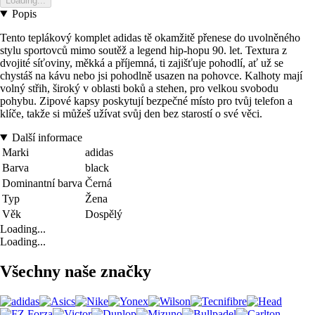
Loading...
Popis
Tento teplákový komplet adidas tě okamžitě přenese do uvolněného
stylu sportovců mimo soutěž a legend hip-hopu 90. let. Textura z
dvojité síťoviny, měkká a příjemná, ti zajišťuje pohodlí, ať už se
chystáš na kávu nebo jsi pohodlně usazen na pohovce. Kalhoty mají
volný střih, široký v oblasti boků a stehen, pro velkou svobodu
pohybu. Zipové kapsy poskytují bezpečné místo pro tvůj telefon a
klíče, takže si můžeš užívat svůj den bez starostí o své věci.
Další informace
Marki
adidas
Barva
black
Dominantní barva
Černá
Typ
Žena
Věk
Dospělý
Loading...
Loading...
Všechny naše značky