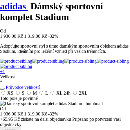
adidas
Dámský sportovní
komplet Stadium
Od
1 936,00 Kč
1 319,00 Kč
-32%
Adopťujte sportovní styl s tímto dámským sportovním oblekem adidas
Stadium, ideálním pro ležérní vzhled při vašich trénincích.
+1
Velikost
*
Průvodce velikostí
XS
S
M
L
XL
24h
2XL
Toto pole je povinné
Od
1 936,00 Kč
1 319,00 Kč
-32%
+65,95 Kč
ziskate na dalsi objednavku
Pripsano po potvrzeni vasi
objednavky