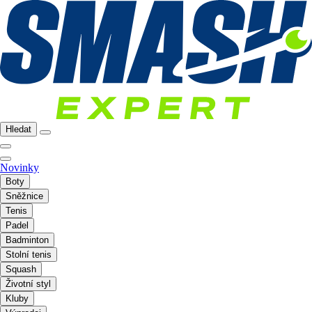
Hledat
Novinky
Boty
Sněžnice
Tenis
Padel
Badminton
Stolní tenis
Squash
Životní styl
Kluby