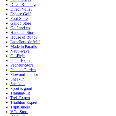
Direct Running
Direct-Volley
Espace Golf
Foot-Store
Gallop Store
Golf and co
Handball-Store
House of Rugby
La sellerie de Maé
Made in Paradis
Nauti-wave
On-Fight
Padel-Expert
Pecheur-Store
Pet and Garden
Slowood Interior
Sneak'In
Sneakids
Sport is good
Training-Fit
Trek-Expert
Triathlon-Expert
TripnBikers
Vélo-Store