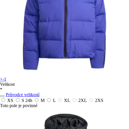
+-1
Velikost
*
Průvodce velikostí
XS
S
24h
M
L
XL
2XL
2XS
Toto pole je povinné