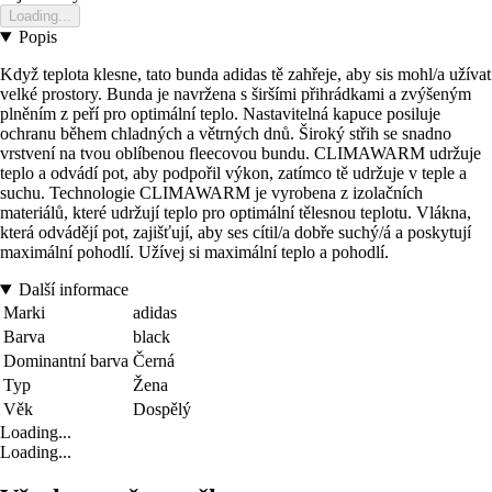
Loading...
Popis
Když teplota klesne, tato bunda adidas tě zahřeje, aby sis mohl/a užívat
velké prostory. Bunda je navržena s širšími přihrádkami a zvýšeným
plněním z peří pro optimální teplo. Nastavitelná kapuce posiluje
ochranu během chladných a větrných dnů. Široký střih se snadno
vrstvení na tvou oblíbenou fleecovou bundu. CLIMAWARM udržuje
teplo a odvádí pot, aby podpořil výkon, zatímco tě udržuje v teple a
suchu. Technologie CLIMAWARM je vyrobena z izolačních
materiálů, které udržují teplo pro optimální tělesnou teplotu. Vlákna,
která odvádějí pot, zajišťují, aby ses cítil/a dobře suchý/á a poskytují
maximální pohodlí. Užívej si maximální teplo a pohodlí.
Další informace
Marki
adidas
Barva
black
Dominantní barva
Černá
Typ
Žena
Věk
Dospělý
Loading...
Loading...