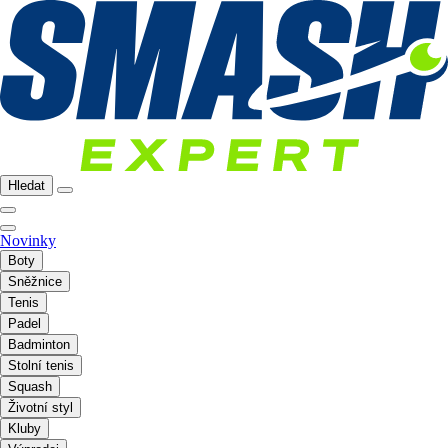
Hledat
Novinky
Boty
Sněžnice
Tenis
Padel
Badminton
Stolní tenis
Squash
Životní styl
Kluby