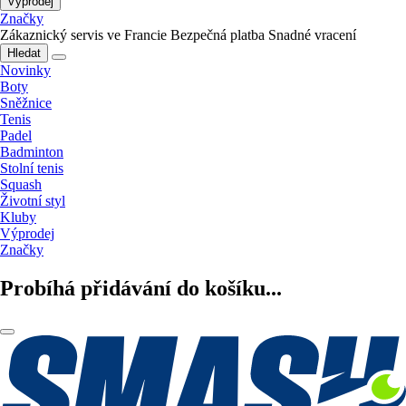
Výprodej
Značky
Zákaznický servis ve Francie
Bezpečná platba
Snadné vracení
Hledat
Novinky
Boty
Sněžnice
Tenis
Padel
Badminton
Stolní tenis
Squash
Životní styl
Kluby
Výprodej
Značky
Probíhá přidávání do košíku...