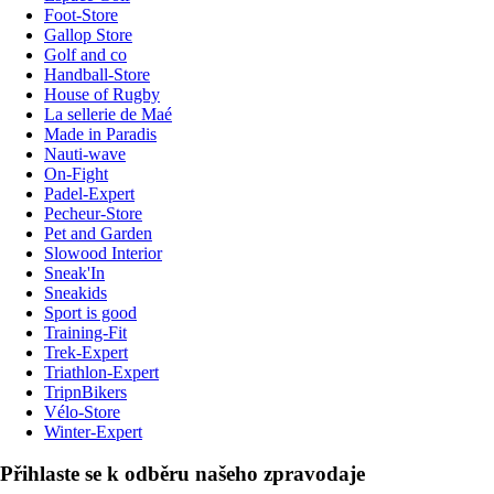
Foot-Store
Gallop Store
Golf and co
Handball-Store
House of Rugby
La sellerie de Maé
Made in Paradis
Nauti-wave
On-Fight
Padel-Expert
Pecheur-Store
Pet and Garden
Slowood Interior
Sneak'In
Sneakids
Sport is good
Training-Fit
Trek-Expert
Triathlon-Expert
TripnBikers
Vélo-Store
Winter-Expert
Přihlaste se k odběru našeho zpravodaje