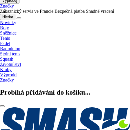
Výprodej
Značky
Zákaznický servis ve Francie
Bezpečná platba
Snadné vracení
Hledat
Novinky
Boty
Sněžnice
Tenis
Padel
Badminton
Stolní tenis
Squash
Životní styl
Kluby
Výprodej
Značky
Probíhá přidávání do košíku...