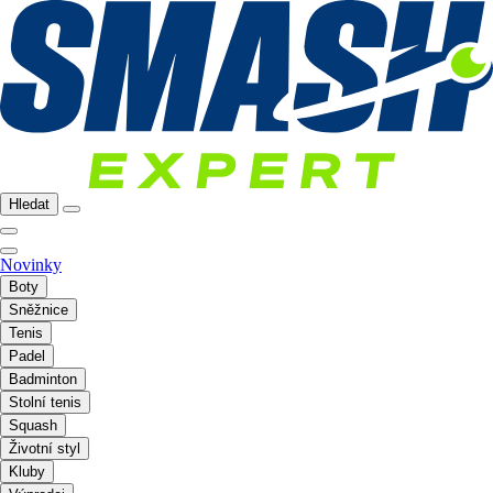
Hledat
Novinky
Boty
Sněžnice
Tenis
Padel
Badminton
Stolní tenis
Squash
Životní styl
Kluby