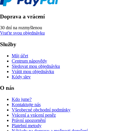
Doprava a vrácení
30 dní na rozmyšlenou
Vraťte svou objednávku
Služby
Můj účet
Centrum nápovědy
Sledovat mou objednávku
Vrátit mou objednávku
Kódy slev
O nás
Kdo jsme?
Kontaktujte nás
Všeobecné obchodní podmínky
Vrácení a vrácení peněz
Právní upozornění
Platební metody
Náklady na dopravu a možnosti doručení