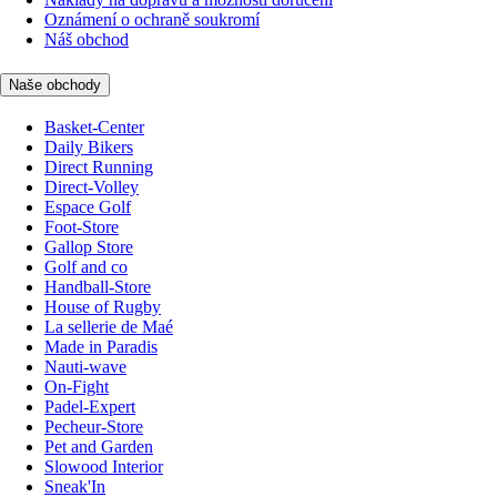
Oznámení o ochraně soukromí
Náš obchod
Naše obchody
Basket-Center
Daily Bikers
Direct Running
Direct-Volley
Espace Golf
Foot-Store
Gallop Store
Golf and co
Handball-Store
House of Rugby
La sellerie de Maé
Made in Paradis
Nauti-wave
On-Fight
Padel-Expert
Pecheur-Store
Pet and Garden
Slowood Interior
Sneak'In