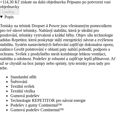
+114,30 Kč
ziskate na dalsi objednavku
Pripsano po potvrzeni vasi
objednavky
Loading...
Popis
Tenisky na trénink Dropset 4 Power jsou všestranným pomocníkem
pro tvé silové tréninky. Nabízejí stabilitu, která je ideální pro
posilování, tréninky vytrvalosti a krátké běhy. Objev sílu technologie
adidas Repetitor, která poskytuje stálý energetický návrat a zvýšenou
stabilitu. Systém nastavitelných šněrování zajišťuje dokonalou oporu,
zatímco Geofit polstrování v oblasti paty nabízí pohodlí, podporu a
ochranu. Svršek z prodyšného mesh kombinuje lehkou ventilaci,
stabilitu a odolnost. Podešev je robustní a zajišťuje lepší přilnavost. Ať
už se chystáš na box jumpy nebo sprinty, tyto tenisky jsou tady pro
tebe.
Standardní střih
Šněrování
Textilní svršek
Textilní vložka
Gumová podešev
Technologie REPETITOR pro návrat energie
Podešev z gumy Continental™
Gumová podešev Continental™