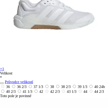
+1
Velikost
*
Průvodce velikostí
36
36 2/3
37 1/3
38
38 2/3
39 1/3
40
24h
40 2/3
41 1/3
42
42 2/3
43 1/3
44
44 2/3
Toto pole je povinné