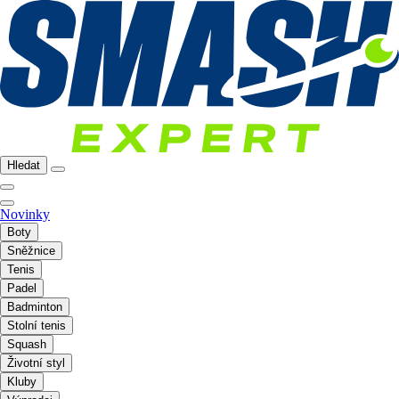
Hledat
Novinky
Boty
Sněžnice
Tenis
Padel
Badminton
Stolní tenis
Squash
Životní styl
Kluby