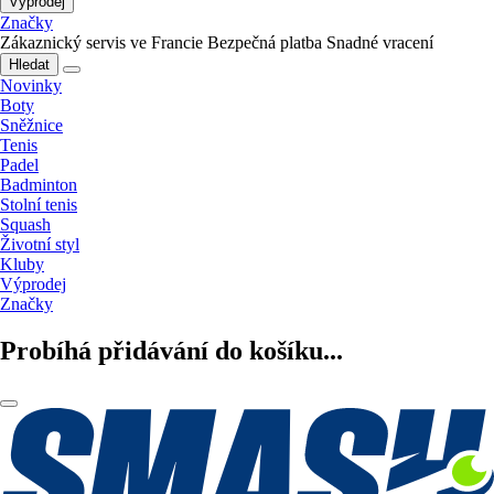
Výprodej
Značky
Zákaznický servis ve Francie
Bezpečná platba
Snadné vracení
Hledat
Novinky
Boty
Sněžnice
Tenis
Padel
Badminton
Stolní tenis
Squash
Životní styl
Kluby
Výprodej
Značky
Probíhá přidávání do košíku...