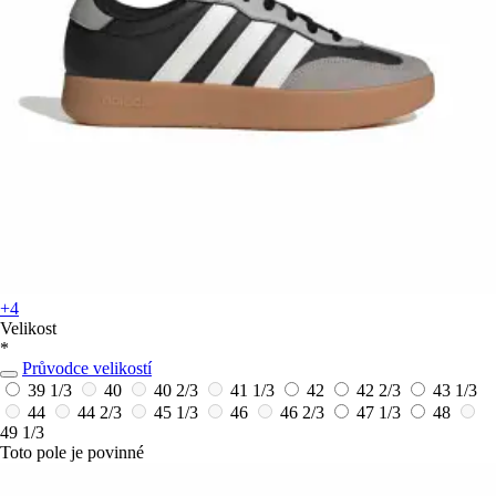
+4
Velikost
*
Průvodce velikostí
39 1/3
40
40 2/3
41 1/3
42
42 2/3
43 1/3
44
44 2/3
45 1/3
46
46 2/3
47 1/3
48
49 1/3
Toto pole je povinné