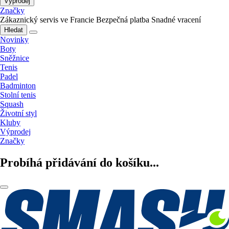
Výprodej
Značky
Zákaznický servis ve Francie
Bezpečná platba
Snadné vracení
Hledat
Novinky
Boty
Sněžnice
Tenis
Padel
Badminton
Stolní tenis
Squash
Životní styl
Kluby
Výprodej
Značky
Probíhá přidávání do košíku...