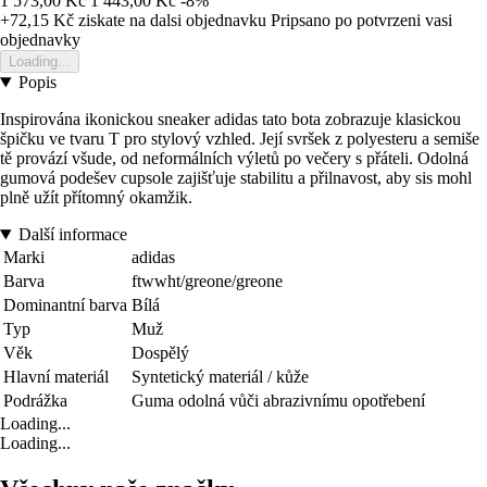
1 573,00 Kč
1 443,00 Kč
-8%
+72,15 Kč
ziskate na dalsi objednavku
Pripsano po potvrzeni vasi
objednavky
Loading...
Popis
Inspirována ikonickou sneaker adidas tato bota zobrazuje klasickou
špičku ve tvaru T pro stylový vzhled. Její svršek z polyesteru a semiše
tě provází všude, od neformálních výletů po večery s přáteli. Odolná
gumová podešev cupsole zajišťuje stabilitu a přilnavost, aby sis mohl
plně užít přítomný okamžik.
Další informace
Marki
adidas
Barva
ftwwht/greone/greone
Dominantní barva
Bílá
Typ
Muž
Věk
Dospělý
Hlavní materiál
Syntetický materiál / kůže
Podrážka
Guma odolná vůči abrazivnímu opotřebení
Loading...
Loading...