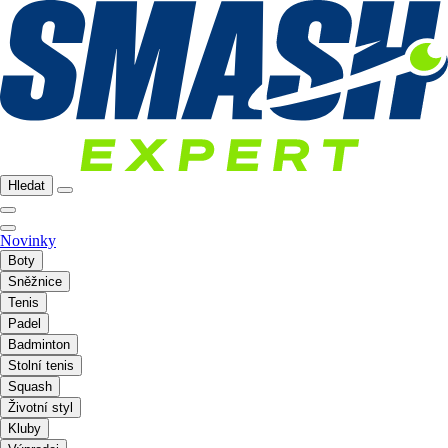
Hledat
Novinky
Boty
Sněžnice
Tenis
Padel
Badminton
Stolní tenis
Squash
Životní styl
Kluby