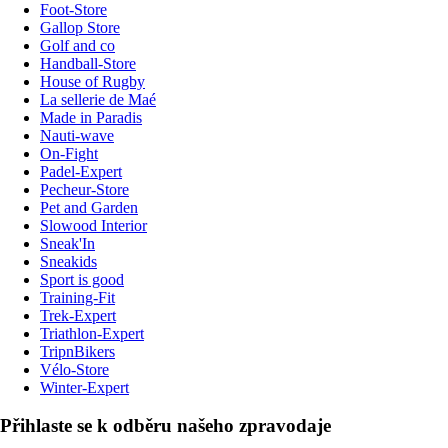
Foot-Store
Gallop Store
Golf and co
Handball-Store
House of Rugby
La sellerie de Maé
Made in Paradis
Nauti-wave
On-Fight
Padel-Expert
Pecheur-Store
Pet and Garden
Slowood Interior
Sneak'In
Sneakids
Sport is good
Training-Fit
Trek-Expert
Triathlon-Expert
TripnBikers
Vélo-Store
Winter-Expert
Přihlaste se k odběru našeho zpravodaje