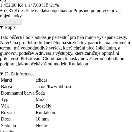
1 452,00 Kč
1 147,00 Kč
-21%
+57,35 Kč
ziskate na dalsi objednavku
Pripsano po potvrzeni vasi
objednavky
Loading...
Popis
Tato běžecká bota adidas je perfektní pro běh mimo vyšlapané cesty.
Navržena pro dobrodružné běhy na stezkách v parcích a na nerovném
terénu, má vodoodpudivý svršek, který chrání před šplícháním, a
gumovou podešev Adiwear s výstupky, která zaručuje optimální
přilnavost. Polstrování Cloudfoam ti poskytne veškerou pohodlnou
podporu, jakou očekáváš od modelu Runfalcon.
Další informace
Marki
adidas
Barva
shaoli/ftwwht/brostr
Dominantní barva
Šedá
Typ
Muž
Věk
Dospělý
Rozsah
Runfalcon
Drop
10 mm
Stabilita
Neutre
Loading...