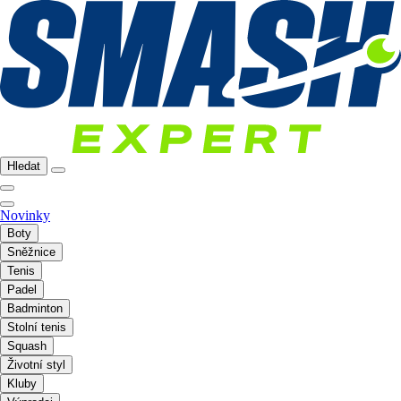
Hledat
Novinky
Boty
Sněžnice
Tenis
Padel
Badminton
Stolní tenis
Squash
Životní styl
Kluby