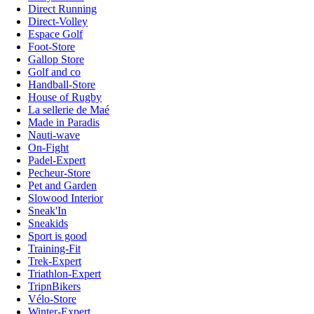
Direct Running
Direct-Volley
Espace Golf
Foot-Store
Gallop Store
Golf and co
Handball-Store
House of Rugby
La sellerie de Maé
Made in Paradis
Nauti-wave
On-Fight
Padel-Expert
Pecheur-Store
Pet and Garden
Slowood Interior
Sneak'In
Sneakids
Sport is good
Training-Fit
Trek-Expert
Triathlon-Expert
TripnBikers
Vélo-Store
Winter-Expert