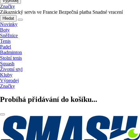
Výprodej
Značky
Zákaznický servis ve Francie
Bezpečná platba
Snadné vracení
Hledat
Novinky
Boty
Sněžnice
Tenis
Padel
Badminton
Stolní tenis
Squash
Životní styl
Kluby
Výprodej
Značky
Probíhá přidávání do košíku...