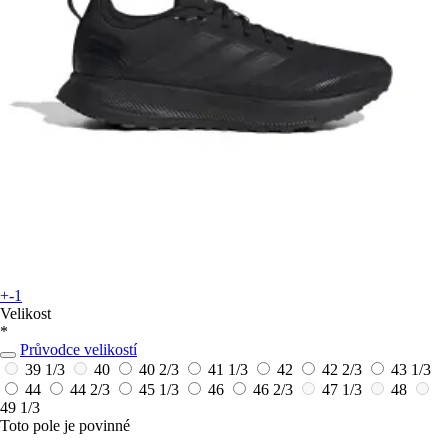
+-1
Velikost
*
Průvodce velikostí
39 1/3
40
40 2/3
41 1/3
42
42 2/3
43 1/3
44
44 2/3
45 1/3
46
46 2/3
47 1/3
48
49 1/3
Toto pole je povinné