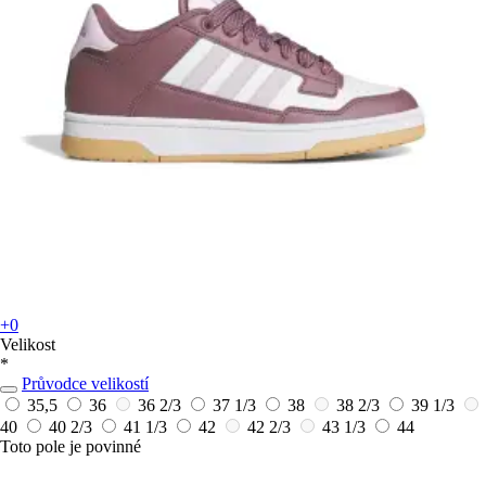
+0
Velikost
*
Průvodce velikostí
35,5
36
36 2/3
37 1/3
38
38 2/3
39 1/3
40
40 2/3
41 1/3
42
42 2/3
43 1/3
44
Toto pole je povinné