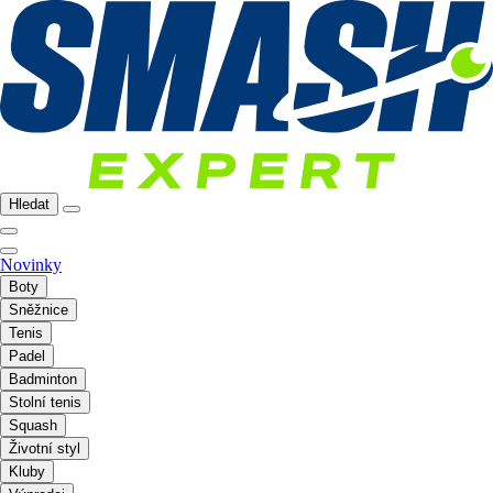
Hledat
Novinky
Boty
Sněžnice
Tenis
Padel
Badminton
Stolní tenis
Squash
Životní styl
Kluby