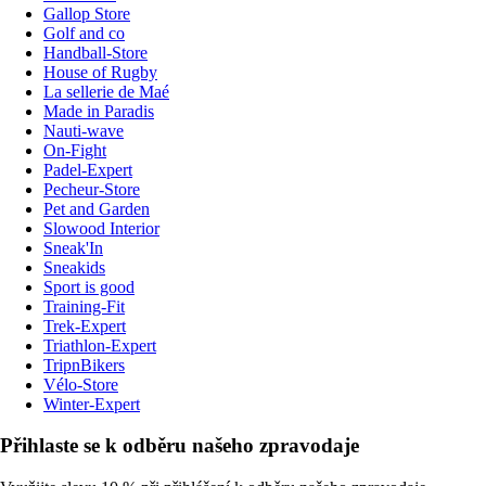
Gallop Store
Golf and co
Handball-Store
House of Rugby
La sellerie de Maé
Made in Paradis
Nauti-wave
On-Fight
Padel-Expert
Pecheur-Store
Pet and Garden
Slowood Interior
Sneak'In
Sneakids
Sport is good
Training-Fit
Trek-Expert
Triathlon-Expert
TripnBikers
Vélo-Store
Winter-Expert
Přihlaste se k odběru našeho zpravodaje