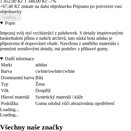
1 452,00 Kč
1 348,00 Kč
-7%
+67,40 Kč
ziskate na dalsi objednavku
Pripsano po potvrzeni vasi
objednavky
Loading...
Popis
Impozuj svůj styl vycházející z palubovek. S detaily inspirovanými
basketbalem přímo z našich archivů, tato nízká bota adidas je
připravena tě doprovázet všude. Navržena z umělého materiálu s
jemnými semišovými detaily, má podešev z přilnavé gumy.
Další informace
Marki
adidas
Barva
cwhite/owhite/cwhite
Dominantní barva
Bílá
Typ
Žena
Věk
Dospělý
Hlavní materiál
Syntetický materiál / kůže
Podrážka
Guma odolná vůči abrazivnímu opotřebení
Loading...
Loading...
Všechny naše značky