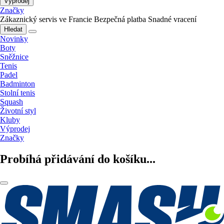
Výprodej
Značky
Zákaznický servis ve Francie
Bezpečná platba
Snadné vracení
Hledat
Novinky
Boty
Sněžnice
Tenis
Padel
Badminton
Stolní tenis
Squash
Životní styl
Kluby
Výprodej
Značky
Probíhá přidávání do košíku...