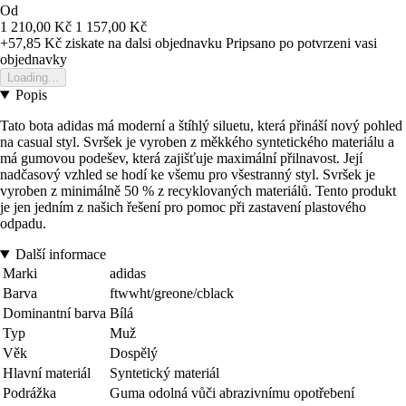
Od
1 210,00 Kč
1 157,00 Kč
+57,85 Kč
ziskate na dalsi objednavku
Pripsano po potvrzeni vasi
objednavky
Loading...
Popis
Tato bota adidas má moderní a štíhlý siluetu, která přináší nový pohled
na casual styl. Svršek je vyroben z měkkého syntetického materiálu a
má gumovou podešev, která zajišťuje maximální přilnavost. Její
nadčasový vzhled se hodí ke všemu pro všestranný styl. Svršek je
vyroben z minimálně 50 % z recyklovaných materiálů. Tento produkt
je jen jedním z našich řešení pro pomoc při zastavení plastového
odpadu.
Další informace
Marki
adidas
Barva
ftwwht/greone/cblack
Dominantní barva
Bílá
Typ
Muž
Věk
Dospělý
Hlavní materiál
Syntetický materiál
Podrážka
Guma odolná vůči abrazivnímu opotřebení