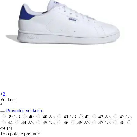
+2
Velikost
*
Průvodce velikostí
39 1/3
40
40 2/3
41 1/3
42
42 2/3
43 1/3
44
44 2/3
45 1/3
46
46 2/3
47 1/3
48
49 1/3
Toto pole je povinné