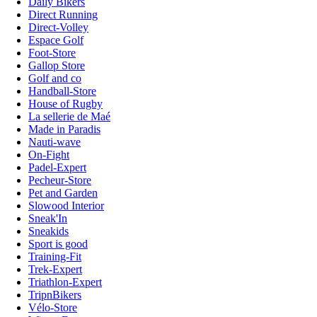
Daily Bikers
Direct Running
Direct-Volley
Espace Golf
Foot-Store
Gallop Store
Golf and co
Handball-Store
House of Rugby
La sellerie de Maé
Made in Paradis
Nauti-wave
On-Fight
Padel-Expert
Pecheur-Store
Pet and Garden
Slowood Interior
Sneak'In
Sneakids
Sport is good
Training-Fit
Trek-Expert
Triathlon-Expert
TripnBikers
Vélo-Store