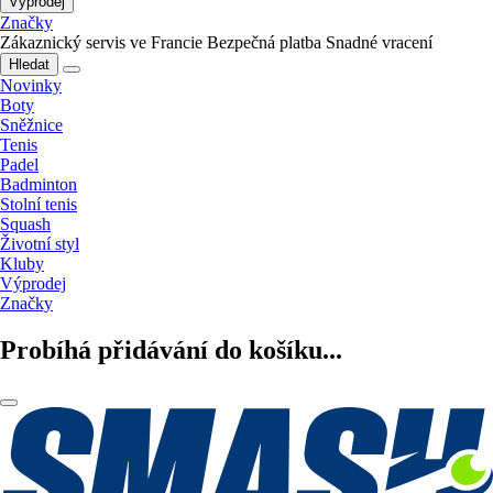
Výprodej
Značky
Zákaznický servis ve Francie
Bezpečná platba
Snadné vracení
Hledat
Novinky
Boty
Sněžnice
Tenis
Padel
Badminton
Stolní tenis
Squash
Životní styl
Kluby
Výprodej
Značky
Probíhá přidávání do košíku...