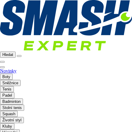
Hledat
Novinky
Boty
Sněžnice
Tenis
Padel
Badminton
Stolní tenis
Squash
Životní styl
Kluby