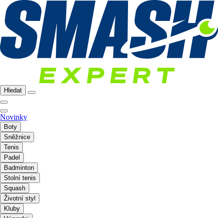
Hledat
Novinky
Boty
Sněžnice
Tenis
Padel
Badminton
Stolní tenis
Squash
Životní styl
Kluby