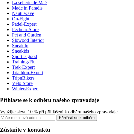
La sellerie de Maé
Made in Paradis
Nauti-wave
On-Fight
Padel-Expert
Pecheur-Store
Pet and Garden
Slowood Interior
Sneak'In
Sneakids
Sport is good
Training-Fit
Trek-Expert
Triathlon-Expert
TripnBikers
Vélo-Store
Winter-Expert
Přihlaste se k odběru našeho zpravodaje
Využijte slevu 10 % při přihlášení k odběru našeho zpravodaje.
Přihlásit se k odběru
Zůstaňte v kontaktu