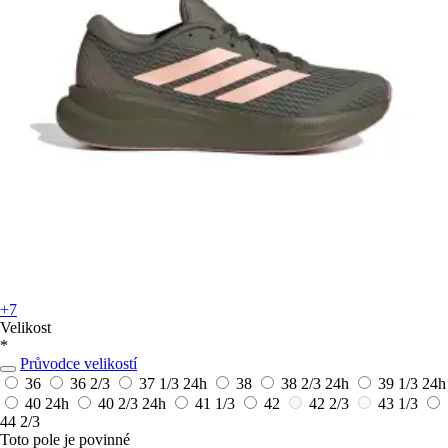
+7
Velikost
*
Průvodce velikostí
36
36 2/3
37 1/3
24h
38
38 2/3
24h
39 1/3
24h
40
24h
40 2/3
24h
41 1/3
42
42 2/3
43 1/3
44 2/3
Toto pole je povinné