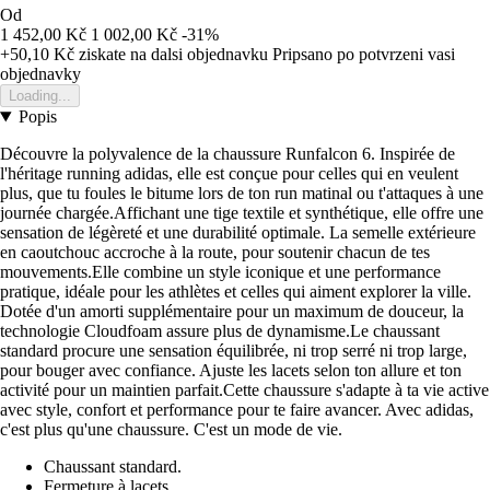
Od
1 452,00 Kč
1 002,00 Kč
-31%
+50,10 Kč
ziskate na dalsi objednavku
Pripsano po potvrzeni vasi
objednavky
Loading...
Popis
Découvre la polyvalence de la chaussure Runfalcon 6. Inspirée de
l'héritage running adidas, elle est conçue pour celles qui en veulent
plus, que tu foules le bitume lors de ton run matinal ou t'attaques à une
journée chargée.Affichant une tige textile et synthétique, elle offre une
sensation de légèreté et une durabilité optimale. La semelle extérieure
en caoutchouc accroche à la route, pour soutenir chacun de tes
mouvements.Elle combine un style iconique et une performance
pratique, idéale pour les athlètes et celles qui aiment explorer la ville.
Dotée d'un amorti supplémentaire pour un maximum de douceur, la
technologie Cloudfoam assure plus de dynamisme.Le chaussant
standard procure une sensation équilibrée, ni trop serré ni trop large,
pour bouger avec confiance. Ajuste les lacets selon ton allure et ton
activité pour un maintien parfait.Cette chaussure s'adapte à ta vie active
avec style, confort et performance pour te faire avancer. Avec adidas,
c'est plus qu'une chaussure. C'est un mode de vie.
Chaussant standard.
Fermeture à lacets.