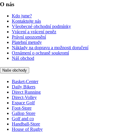
O nás
Kdo jsme?
Kontaktujte nás
Všeobecné obchodní podmínky
Vrácení a vrácení peněz
Právní upozornění
Platební metody
Náklady na dopravu a možnosti doručení
Oznámení o ochraně soukromí
Náš obchod
Naše obchody
Basket-Center
Daily Bikers
Direct Running
Direct-Volley
Espace Golf
Foot-Store
Gallop Store
Golf and co
Handball-Store
House of Rugby