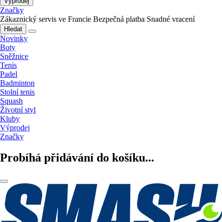
Výprodej
Značky
Zákaznický servis ve Francie
Bezpečná platba
Snadné vracení
Hledat
Novinky
Boty
Sněžnice
Tenis
Padel
Badminton
Stolní tenis
Squash
Životní styl
Kluby
Výprodej
Značky
Probíhá přidávání do košíku...