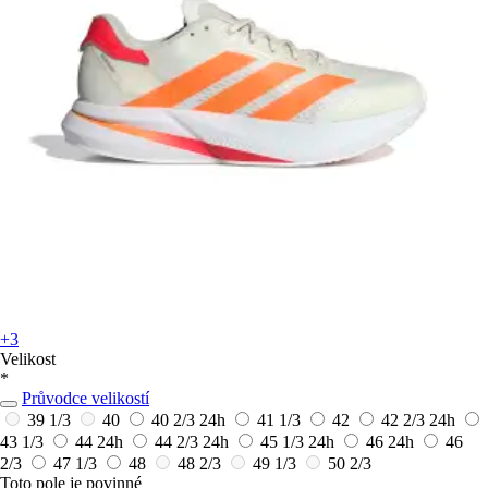
+3
Velikost
*
Průvodce velikostí
39 1/3
40
40 2/3
24h
41 1/3
42
42 2/3
24h
43 1/3
44
24h
44 2/3
24h
45 1/3
24h
46
24h
46
2/3
47 1/3
48
48 2/3
49 1/3
50 2/3
Toto pole je povinné