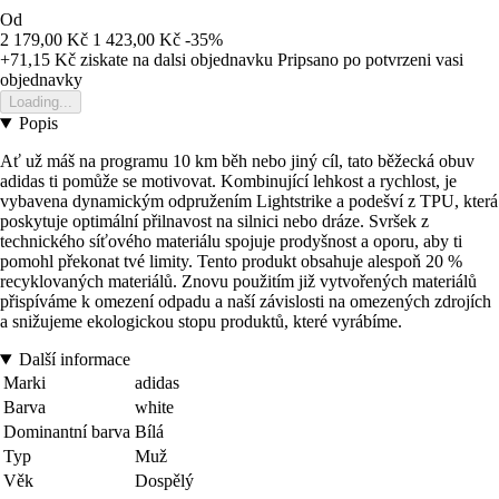
Od
2 179,00 Kč
1 423,00 Kč
-35%
+71,15 Kč
ziskate na dalsi objednavku
Pripsano po potvrzeni vasi
objednavky
Loading...
Popis
Ať už máš na programu 10 km běh nebo jiný cíl, tato běžecká obuv
adidas ti pomůže se motivovat. Kombinující lehkost a rychlost, je
vybavena dynamickým odpružením Lightstrike a podešví z TPU, která
poskytuje optimální přilnavost na silnici nebo dráze. Svršek z
technického síťového materiálu spojuje prodyšnost a oporu, aby ti
pomohl překonat tvé limity. Tento produkt obsahuje alespoň 20 %
recyklovaných materiálů. Znovu použitím již vytvořených materiálů
přispíváme k omezení odpadu a naší závislosti na omezených zdrojích
a snižujeme ekologickou stopu produktů, které vyrábíme.
Další informace
Marki
adidas
Barva
white
Dominantní barva
Bílá
Typ
Muž
Věk
Dospělý