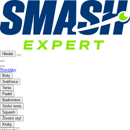
Hledat
Novinky
Boty
Sněžnice
Tenis
Padel
Badminton
Stolní tenis
Squash
Životní styl
Kluby