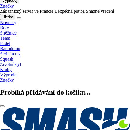
Výprodej
Značky
Zákaznický servis ve Francie
Bezpečná platba
Snadné vracení
Hledat
Novinky
Boty
Sněžnice
Tenis
Padel
Badminton
Stolní tenis
Squash
Životní styl
Kluby
Výprodej
Značky
Probíhá přidávání do košíku...