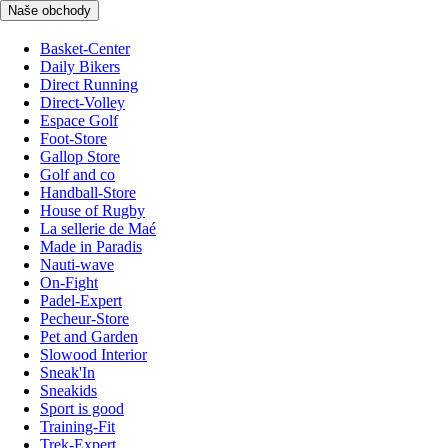
Naše obchody
Basket-Center
Daily Bikers
Direct Running
Direct-Volley
Espace Golf
Foot-Store
Gallop Store
Golf and co
Handball-Store
House of Rugby
La sellerie de Maé
Made in Paradis
Nauti-wave
On-Fight
Padel-Expert
Pecheur-Store
Pet and Garden
Slowood Interior
Sneak'In
Sneakids
Sport is good
Training-Fit
Trek-Expert