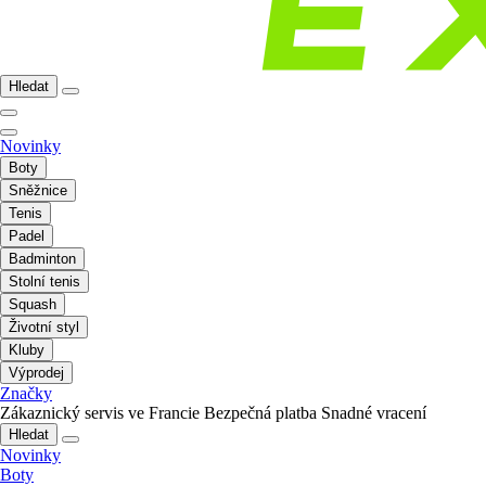
Hledat
Novinky
Boty
Sněžnice
Tenis
Padel
Badminton
Stolní tenis
Squash
Životní styl
Kluby
Výprodej
Značky
Zákaznický servis ve Francie
Bezpečná platba
Snadné vracení
Hledat
Novinky
Boty