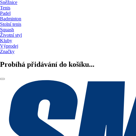
Sněžnice
Tenis
Padel
Badminton
Stolní tenis
Squash
Životní styl
Kluby
Výprodej
Značky
Probíhá přidávání do košíku...