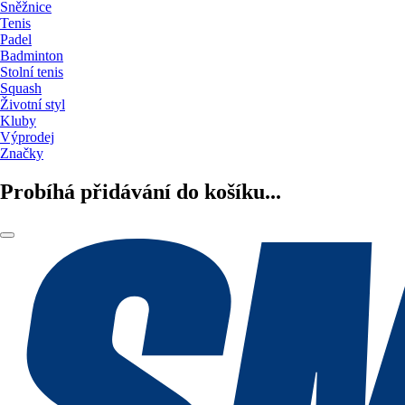
Sněžnice
Tenis
Padel
Badminton
Stolní tenis
Squash
Životní styl
Kluby
Výprodej
Značky
Probíhá přidávání do košíku...