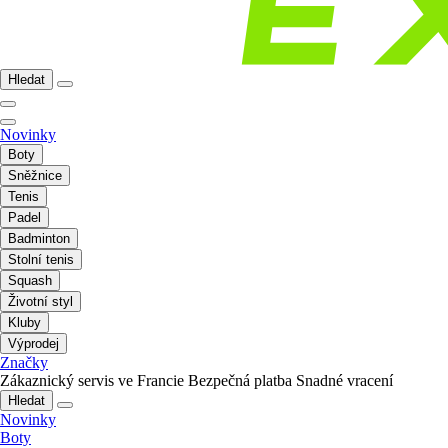
Hledat
Novinky
Boty
Sněžnice
Tenis
Padel
Badminton
Stolní tenis
Squash
Životní styl
Kluby
Výprodej
Značky
Zákaznický servis ve Francie
Bezpečná platba
Snadné vracení
Hledat
Novinky
Boty