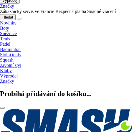
Výprodej
Značky
Zákaznický servis ve Francie
Bezpečná platba
Snadné vracení
Hledat
Novinky
Boty
Sněžnice
Tenis
Padel
Badminton
Stolní tenis
Squash
Životní styl
Kluby
Výprodej
Značky
Probíhá přidávání do košíku...