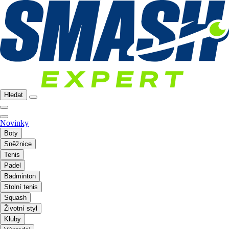
Hledat
Novinky
Boty
Sněžnice
Tenis
Padel
Badminton
Stolní tenis
Squash
Životní styl
Kluby