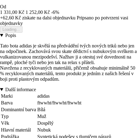
Od
1 331,00 Kč
1 252,00 Kč
-6%
+62,60 Kč
ziskate na dalsi objednavku
Pripsano po potvrzeni vasi
objednavky
Loading...
Popis
Tato bota adidas je skvělá na předvádění tvých nových triků nebo jen
na odpočinek. Zachovává svou skate dědictví s nubukovým svrškem a
vulkanizovanou mezipodešví. Nažhav ji a otestuj své dovednosti na
rampě, ploché tyči nebo jen tak na relax s přáteli.
Navržena z recyklovaných materiálů, přičemž obsahuje minimálně 50
% recyklovaných materiálů, tento produkt je jedním z našich řešení v
boji proti plastovým odpadům.
Další informace
Marki
adidas
Barva
ftwwht/ftwwht/ftwwht
Dominantní barva
Bílá
Typ
Muž
Věk
Dospělý
Hlavní materiál
Nubuk
Podrážka
Syntetická podešev s tlumičem nárazů