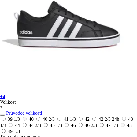
+4
Velikost
*
Průvodce velikostí
39 1/3
40
40 2/3
41 1/3
42
42 2/3
24h
43
1/3
44
44 2/3
45 1/3
46
46 2/3
47 1/3
48
49 1/3
Toto pole je povinné