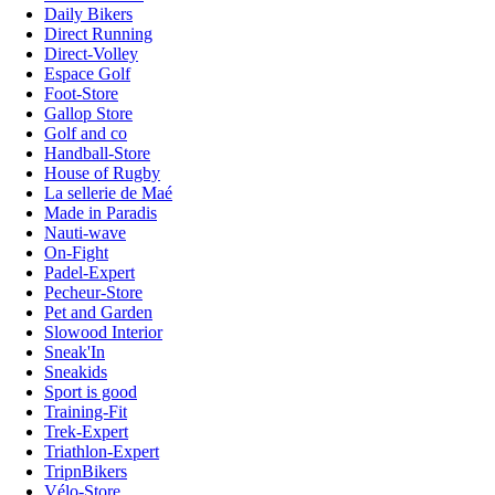
Daily Bikers
Direct Running
Direct-Volley
Espace Golf
Foot-Store
Gallop Store
Golf and co
Handball-Store
House of Rugby
La sellerie de Maé
Made in Paradis
Nauti-wave
On-Fight
Padel-Expert
Pecheur-Store
Pet and Garden
Slowood Interior
Sneak'In
Sneakids
Sport is good
Training-Fit
Trek-Expert
Triathlon-Expert
TripnBikers
Vélo-Store