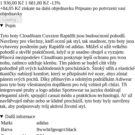
1 936,00 Kč
1 681,00 Kč
-13%
+84,05 Kč
ziskate na dalsi objednavku
Pripsano po potvrzeni vasi
objednavky
Loading...
Popis
Tyto boty Cloudfoam Cuxxion Rapidfit jsou budoucností pohodlí.
Navrženy pro všechny, kteří ocení jak styl, tak snadnost, tyto boty jsou
vybaveny posílením paty Rapidfit od adidas. Můžeš si užít velkého
pohodlí a skvělé praktičnosti, když si je snadno obuješ a vyzujete.
Pěnová mezipodešev Cloudfoam poskytuje lepší ochranu pro tvou
nohu, zatímco udržuje klenbu. Tím pádem se budeš cítit vždy
pohodlně při svých každodenních procházkách. Široký střih a elastické
tkaničky nabízejí komfort, který se přizpůsobí tvé noze, abys zůstal
pánem svých pocitů. Díky přilnavým a odolným podrážkám Adiwear
jsou tyto boty všestranným doplňkem pro tvůj vzhled při chůzi. Tři
integrované pruhy a logo adidas Sportswear na jazyku dodávají
elegantní závěr, spojující casual módu a praktickou technologii. Ať už
navštěvuješ město nebo se klidně procházíš, tyto boty byly navrženy
tak, aby podporovaly tvůj aktivní životní styl.
Další informace
Marki
adidas
Barva
ftwwht/lgsogr/cblack