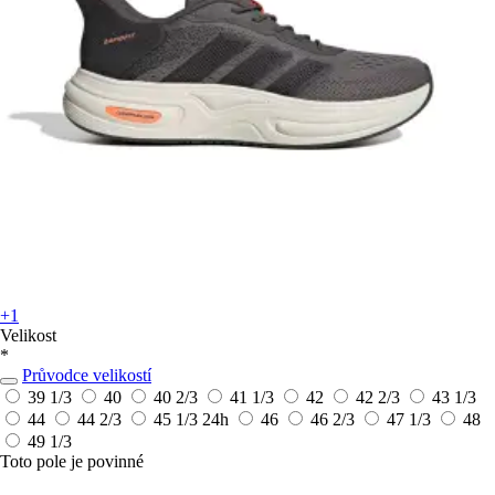
+1
Velikost
*
Průvodce velikostí
39 1/3
40
40 2/3
41 1/3
42
42 2/3
43 1/3
44
44 2/3
45 1/3
24h
46
46 2/3
47 1/3
48
49 1/3
Toto pole je povinné