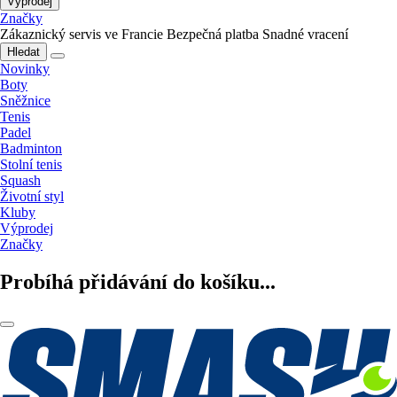
Výprodej
Značky
Zákaznický servis ve Francie
Bezpečná platba
Snadné vracení
Hledat
Novinky
Boty
Sněžnice
Tenis
Padel
Badminton
Stolní tenis
Squash
Životní styl
Kluby
Výprodej
Značky
Probíhá přidávání do košíku...