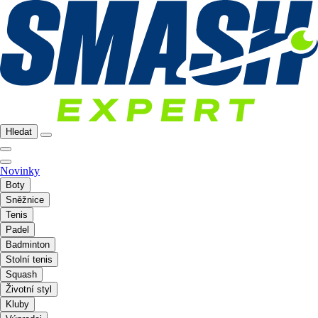
Hledat
Novinky
Boty
Sněžnice
Tenis
Padel
Badminton
Stolní tenis
Squash
Životní styl
Kluby