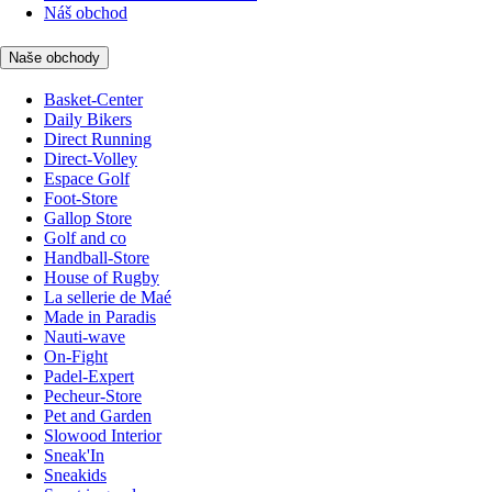
Náš obchod
Naše obchody
Basket-Center
Daily Bikers
Direct Running
Direct-Volley
Espace Golf
Foot-Store
Gallop Store
Golf and co
Handball-Store
House of Rugby
La sellerie de Maé
Made in Paradis
Nauti-wave
On-Fight
Padel-Expert
Pecheur-Store
Pet and Garden
Slowood Interior
Sneak'In
Sneakids