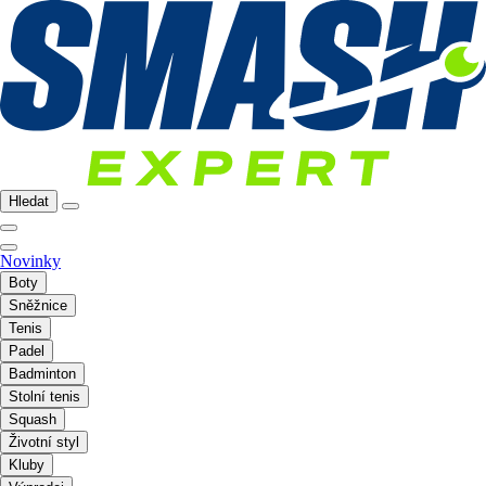
Hledat
Novinky
Boty
Sněžnice
Tenis
Padel
Badminton
Stolní tenis
Squash
Životní styl
Kluby