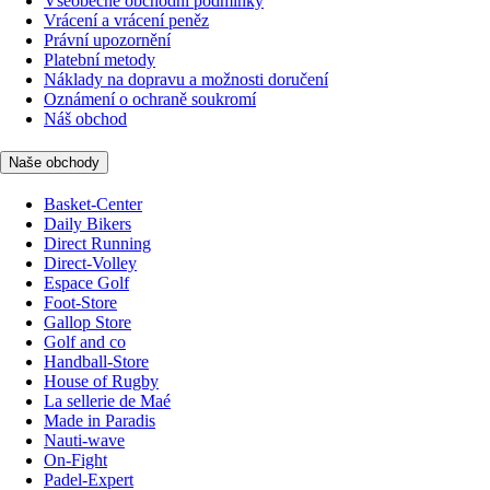
Všeobecné obchodní podmínky
Vrácení a vrácení peněz
Právní upozornění
Platební metody
Náklady na dopravu a možnosti doručení
Oznámení o ochraně soukromí
Náš obchod
Naše obchody
Basket-Center
Daily Bikers
Direct Running
Direct-Volley
Espace Golf
Foot-Store
Gallop Store
Golf and co
Handball-Store
House of Rugby
La sellerie de Maé
Made in Paradis
Nauti-wave
On-Fight
Padel-Expert