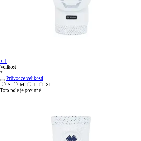
+-1
Velikost
*
Průvodce velikostí
S
M
L
XL
Toto pole je povinné