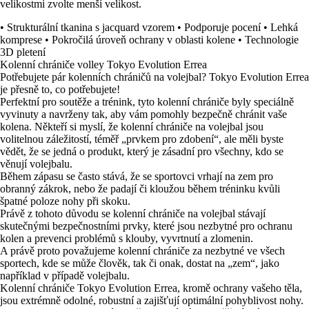
velikostmi zvolte menší velikost.
• Strukturální tkanina s jacquard vzorem • Podporuje pocení • Lehká
komprese • Pokročilá úroveň ochrany v oblasti kolene • Technologie
3D pletení
Kolenní chrániče volley Tokyo Evolution Errea
Potřebujete pár kolenních chráničů na volejbal? Tokyo Evolution Errea
je přesně to, co potřebujete!
Perfektní pro soutěže a trénink, tyto kolenní chrániče byly speciálně
vyvinuty a navrženy tak, aby vám pomohly bezpečně chránit vaše
kolena. Někteří si myslí, že kolenní chrániče na volejbal jsou
volitelnou záležitostí, téměř „prvkem pro zdobení“, ale měli byste
vědět, že se jedná o produkt, který je zásadní pro všechny, kdo se
věnují volejbalu.
Během zápasu se často stává, že se sportovci vrhají na zem pro
obranný zákrok, nebo že padají či kloužou během tréninku kvůli
špatné poloze nohy při skoku.
Právě z tohoto důvodu se kolenní chrániče na volejbal stávají
skutečnými bezpečnostními prvky, které jsou nezbytné pro ochranu
kolen a prevenci problémů s klouby, vyvrtnutí a zlomenin.
A právě proto považujeme kolenní chrániče za nezbytné ve všech
sportech, kde se může člověk, tak či onak, dostat na „zem“, jako
například v případě volejbalu.
Kolenní chrániče Tokyo Evolution Errea, kromě ochrany vašeho těla,
jsou extrémně odolné, robustní a zajišťují optimální pohyblivost nohy.