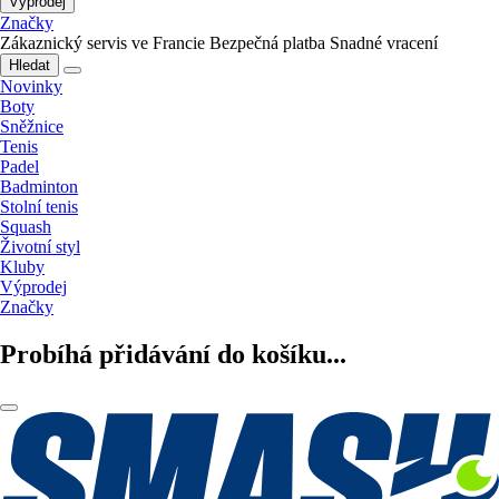
Výprodej
Značky
Zákaznický servis ve Francie
Bezpečná platba
Snadné vracení
Hledat
Novinky
Boty
Sněžnice
Tenis
Padel
Badminton
Stolní tenis
Squash
Životní styl
Kluby
Výprodej
Značky
Probíhá přidávání do košíku...