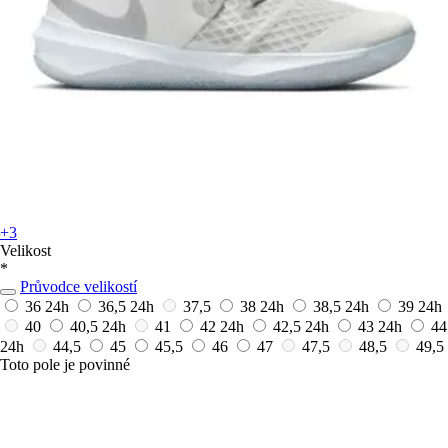
+3
Velikost
*
Průvodce velikostí
36
24h
36,5
24h
37,5
38
24h
38,5
24h
39
24h
40
40,5
24h
41
42
24h
42,5
24h
43
24h
44
24h
44,5
45
45,5
46
47
47,5
48,5
49,5
Toto pole je povinné