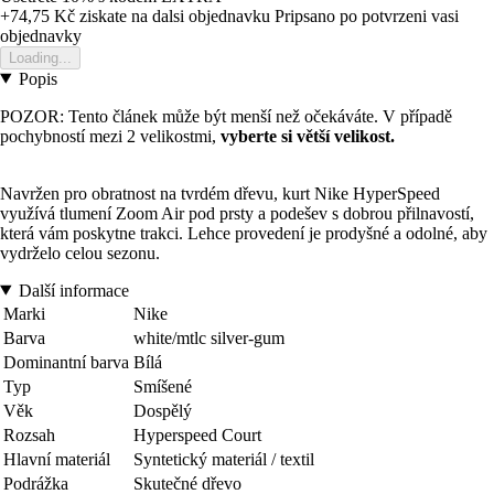
+74,75 Kč
ziskate na dalsi objednavku
Pripsano po potvrzeni vasi
objednavky
Loading...
Popis
POZOR: Tento článek může být menší než očekáváte. V případě
pochybností mezi 2 velikostmi,
vyberte si větší velikost.
Navržen pro obratnost na tvrdém dřevu, kurt Nike HyperSpeed
využívá tlumení Zoom Air pod prsty a podešev s dobrou přilnavostí,
která vám poskytne trakci. Lehce provedení je prodyšné a odolné, aby
vydrželo celou sezonu.
Další informace
Marki
Nike
Barva
white/mtlc silver-gum
Dominantní barva
Bílá
Typ
Smíšené
Věk
Dospělý
Rozsah
Hyperspeed Court
Hlavní materiál
Syntetický materiál / textil
Podrážka
Skutečné dřevo