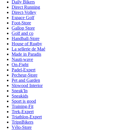
Daily Bikers
Direct Running
Direct-Volley
Espace Golf
Foot-Store
Gallop Store
Golf and co
Handball-Store
House of Rugby
La sellerie de Maé
Made in Paradis
Nauti-wave
On-Fight
Padel-Expert
Pecheur-Store
Pet and Garden
Slowood Interior
Sneak'In
Sneakids
Sport is good
Training-Fit
Trek-Expert
Triathlon-Expert
TripnBikers
Vélo-Store