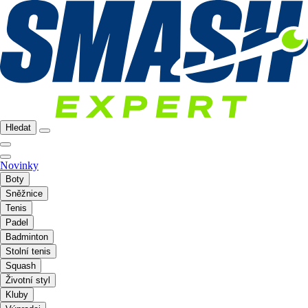
Hledat
Novinky
Boty
Sněžnice
Tenis
Padel
Badminton
Stolní tenis
Squash
Životní styl
Kluby