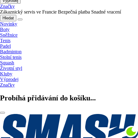
Výprodej
Značky
Zákaznický servis ve Francie
Bezpečná platba
Snadné vracení
Hledat
Novinky
Boty
Sněžnice
Tenis
Padel
Badminton
Stolní tenis
Squash
Životní styl
Kluby
Výprodej
Značky
Probíhá přidávání do košíku...