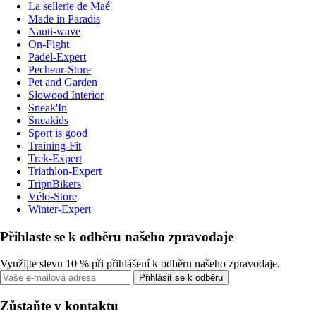
La sellerie de Maé
Made in Paradis
Nauti-wave
On-Fight
Padel-Expert
Pecheur-Store
Pet and Garden
Slowood Interior
Sneak'In
Sneakids
Sport is good
Training-Fit
Trek-Expert
Triathlon-Expert
TripnBikers
Vélo-Store
Winter-Expert
Přihlaste se k odběru našeho zpravodaje
Využijte slevu 10 % při přihlášení k odběru našeho zpravodaje.
Přihlásit se k odběru
Zůstaňte v kontaktu