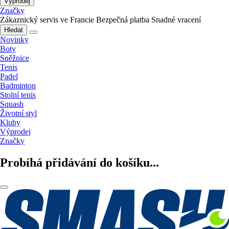
Výprodej
Značky
Zákaznický servis ve Francie
Bezpečná platba
Snadné vracení
Hledat
Novinky
Boty
Sněžnice
Tenis
Padel
Badminton
Stolní tenis
Squash
Životní styl
Kluby
Výprodej
Značky
Probíhá přidávání do košíku...