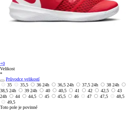
+0
Velikost
*
Průvodce velikostí
35
35,5
36
24h
36,5
24h
37,5
24h
38
24h
38,5
24h
39
24h
40
40,5
41
42
42,5
43
24h
44
44,5
45
45,5
46
47
47,5
48,5
49,5
Toto pole je povinné