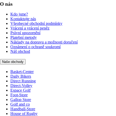
O nás
Kdo jsme?
Kontaktujte nás
Všeobecné obchodní podmínky
Vrácení a vrácení peněz
Právní upozornění
Platební metody
Náklady na dopravu a možnosti doručení
Oznámení o ochraně soukromí
Náš obchod
Naše obchody
Basket-Center
Daily Bikers
Direct Running
Direct-Volley
Espace Golf
Foot-Store
Gallop Store
Golf and co
Handball-Store
House of Rugby