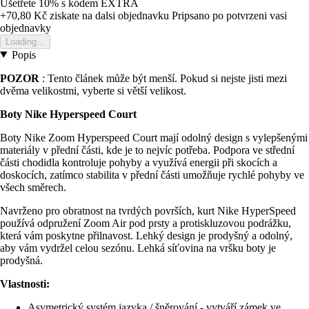
Ušetřete 10%
s kódem
EXTRA
+70,80 Kč
ziskate na dalsi objednavku
Pripsano po potvrzeni vasi
objednavky
Loading...
Popis
POZOR
: Tento článek může být menší. Pokud si nejste jisti mezi
dvěma velikostmi, vyberte si větší velikost.
Boty Nike Hyperspeed Court
Boty Nike Zoom Hyperspeed Court mají odolný design s vylepšenými
materiály v přední části, kde je to nejvíc potřeba. Podpora ve střední
části chodidla kontroluje pohyby a využívá energii při skocích a
doskocích, zatímco stabilita v přední části umožňuje rychlé pohyby ve
všech směrech.
Navrženo pro obratnost na tvrdých površích, kurt Nike HyperSpeed
používá odpružení Zoom Air pod prsty a protiskluzovou podrážku,
která vám poskytne přilnavost. Lehký design je prodyšný a odolný,
aby vám vydržel celou sezónu. Lehká síťovina na vršku boty je
prodyšná.
Vlastnosti:
Asymetrický systém jazyka / šněrování - vytváří zámek ve