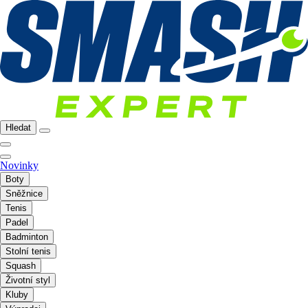
Hledat
Novinky
Boty
Sněžnice
Tenis
Padel
Badminton
Stolní tenis
Squash
Životní styl
Kluby