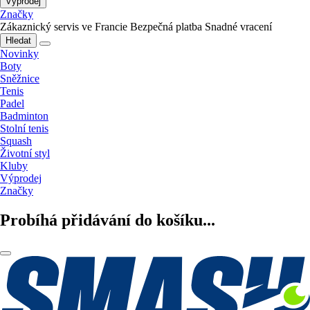
Výprodej
Značky
Zákaznický servis ve Francie
Bezpečná platba
Snadné vracení
Hledat
Novinky
Boty
Sněžnice
Tenis
Padel
Badminton
Stolní tenis
Squash
Životní styl
Kluby
Výprodej
Značky
Probíhá přidávání do košíku...