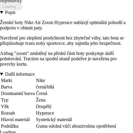
objednavky
Loading...
Popis
Ženské boty Nike Air Zoom Hyperace nabízejí optimální pohodlí a
podporu v oblasti paty.
Navržené pro zlepšení prodyšnosti bez zbytečné váhy, tato bota se
přizpůsobuje tvaru nohy sportovce, aby zajistila jeho bezpečnost.
Airbag "zoom" umístěný na přední části boty poskytuje další
polstrování. Traction na spodní straně podešve je navržena pro
povrchy kurtu.
Další informace
Marki
Nike
Barva
černá/bílá
Dominantní barva
Černá
Typ
Žena
Věk
Dospělý
Rozsah
Hyperace
Hlavní materiál
Syntetický materiál
Podrážka
Guma odolná vůči abrazivnímu opotřebení
Loading...