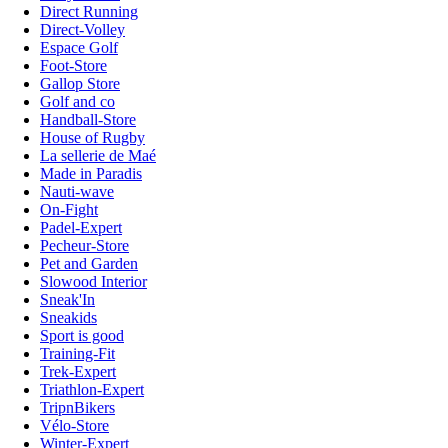
Direct Running
Direct-Volley
Espace Golf
Foot-Store
Gallop Store
Golf and co
Handball-Store
House of Rugby
La sellerie de Maé
Made in Paradis
Nauti-wave
On-Fight
Padel-Expert
Pecheur-Store
Pet and Garden
Slowood Interior
Sneak'In
Sneakids
Sport is good
Training-Fit
Trek-Expert
Triathlon-Expert
TripnBikers
Vélo-Store
Winter-Expert