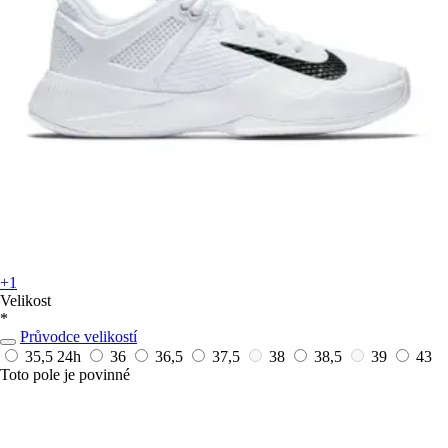
+1
Velikost
*
Průvodce velikostí
35,5
24h
36
36,5
37,5
38
38,5
39
43
Toto pole je povinné