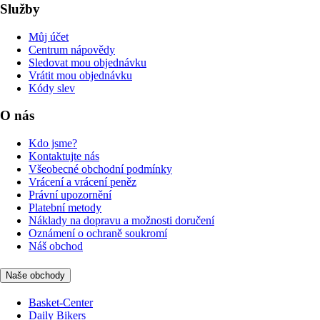
Služby
Můj účet
Centrum nápovědy
Sledovat mou objednávku
Vrátit mou objednávku
Kódy slev
O nás
Kdo jsme?
Kontaktujte nás
Všeobecné obchodní podmínky
Vrácení a vrácení peněz
Právní upozornění
Platební metody
Náklady na dopravu a možnosti doručení
Oznámení o ochraně soukromí
Náš obchod
Naše obchody
Basket-Center
Daily Bikers