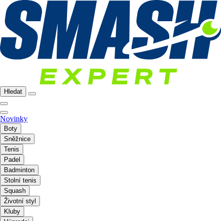
Hledat
Novinky
Boty
Sněžnice
Tenis
Padel
Badminton
Stolní tenis
Squash
Životní styl
Kluby