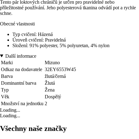
Tento pár loktových chráničů je určen pro pravidelné nebo
příležitostné používání. Jeho polyesterová tkanina odvádí pot a rychle
schne.
Obecné vlastnosti
Typ cvičení: Házená
Úroveň cvičení: Pravidelná
Složení: 91% polyester, 5% polyuretan, 4% nylon
Další informace
Marki
Mizuno
Odkaz na dodavatele
32EY6553W45
Barva
žlutá/černá
Dominantní barva
Žlutá
Typ
Žena
Věk
Dospělý
Množství na jednotku
2
Loading...
Loading...
Všechny naše značky