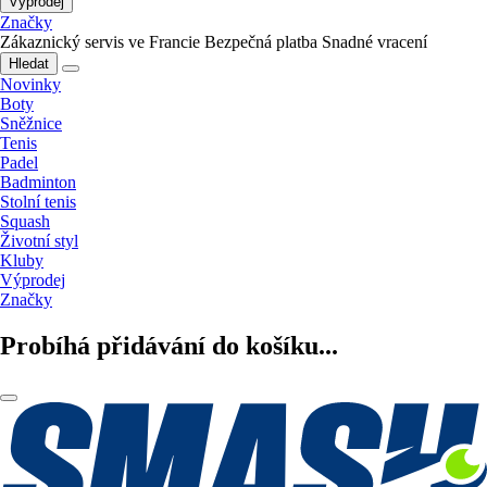
Výprodej
Značky
Zákaznický servis ve Francie
Bezpečná platba
Snadné vracení
Hledat
Novinky
Boty
Sněžnice
Tenis
Padel
Badminton
Stolní tenis
Squash
Životní styl
Kluby
Výprodej
Značky
Probíhá přidávání do košíku...