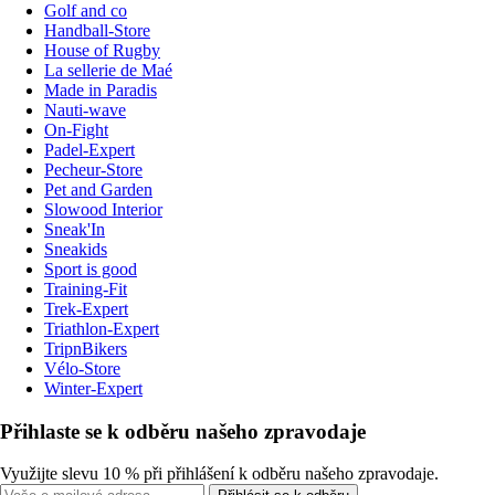
Golf and co
Handball-Store
House of Rugby
La sellerie de Maé
Made in Paradis
Nauti-wave
On-Fight
Padel-Expert
Pecheur-Store
Pet and Garden
Slowood Interior
Sneak'In
Sneakids
Sport is good
Training-Fit
Trek-Expert
Triathlon-Expert
TripnBikers
Vélo-Store
Winter-Expert
Přihlaste se k odběru našeho zpravodaje
Využijte slevu 10 % při přihlášení k odběru našeho zpravodaje.