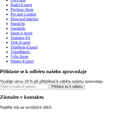
On-Fight
Padel-Expert
Pecheur-Store
Pet and Garden
Slowood Interior
Sneak'In
Sneakids
Sport is good
Training-Fit
Trek-Expert
Triathlon-Expert
TripnBikers
Vélo-Store
Winter-Expert
Přihlaste se k odběru našeho zpravodaje
Využijte slevu 10 % při přihlášení k odběru našeho zpravodaje.
Přihlásit se k odběru
Zůstaňte v kontaktu
Najděte nás na sociálních sítích