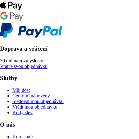
Doprava a vrácení
30 dní na rozmyšlenou
Vraťte svou objednávku
Služby
Můj účet
Centrum nápovědy
Sledovat mou objednávku
Vrátit mou objednávku
Kódy slev
O nás
Kdo jsme?