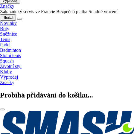
Výprodej
Značky
Zákaznický servis ve Francie
Bezpečná platba
Snadné vracení
Hledat
Novinky
Boty
Sněžnice
Tenis
Padel
Badminton
Stolní tenis
Squash
Životní styl
Kluby
Výprodej
Značky
Probíhá přidávání do košíku...