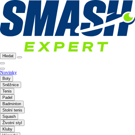
Hledat
Novinky
Boty
Sněžnice
Tenis
Padel
Badminton
Stolní tenis
Squash
Životní styl
Kluby