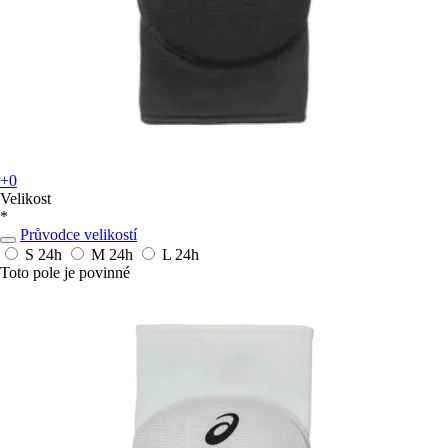
+0
Velikost
*
Průvodce velikostí
S
24h
M
24h
L
24h
Toto pole je povinné