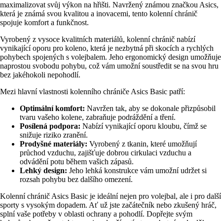
maximalizovat svůj výkon na hřišti. Navržený známou značkou Asics,
která je známá svou kvalitou a inovacemi, tento kolenní chránič
spojuje komfort a funkčnost.
Vyrobený z vysoce kvalitních materiálů, kolenní chránič nabízí
vynikající oporu pro koleno, která je nezbytná při skocích a rychlých
pohybech spojených s volejbalem. Jeho ergonomický design umožňuje
naprostou svobodu pohybu, což vám umožní soustředit se na svou hru
bez jakéhokoli nepohodlí.
Mezi hlavní vlastnosti kolenního chrániče Asics Basic patří:
Optimální komfort:
Navržen tak, aby se dokonale přizpůsobil
tvaru vašeho kolene, zabraňuje podráždění a tření.
Posílená podpora:
Nabízí vynikající oporu kloubu, čímž se
snižuje riziko zranění.
Prodyšné materiály:
Vyrobený z tkanin, které umožňují
průchod vzduchu, zajišťuje dobrou cirkulaci vzduchu a
odvádění potu během vašich zápasů.
Lehký design:
Jeho lehká konstrukce vám umožní udržet si
rozsah pohybu bez dalšího omezení.
Kolenní chránič Asics Basic je ideální nejen pro volejbal, ale i pro další
sporty s vysokým dopadem. Ať už jste začátečník nebo zkušený hráč,
splní vaše potřeby v oblasti ochrany a pohodlí. Dopřejte svým