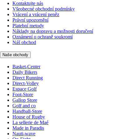
Kontaktujte nás
Všeobecné obchodní podmínky
Vrácení a vrácení peněz
Právní upozornění
Platební metody
Náklady na dopravu a možnosti doručení
Oznámení o ochraně soukromí
Náš obchod
Naše obchody
Basket-Center
Daily Bikers
Direct Running
Direct-Volley
Espace Golf
Foot-Store
Gallop Store
Golf and co
Handball-Store
House of Rugby
La sellerie de Maé
Made in Paradis
Nauti-wave