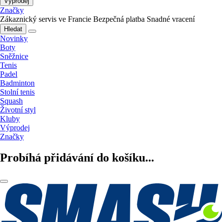
Výprodej
Značky
Zákaznický servis ve Francie
Bezpečná platba
Snadné vracení
Hledat
Novinky
Boty
Sněžnice
Tenis
Padel
Badminton
Stolní tenis
Squash
Životní styl
Kluby
Výprodej
Značky
Probíhá přidávání do košíku...