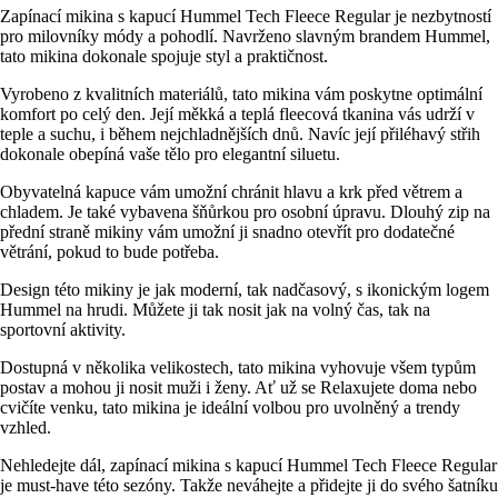
Zapínací mikina s kapucí Hummel Tech Fleece Regular je nezbytností
pro milovníky módy a pohodlí. Navrženo slavným brandem Hummel,
tato mikina dokonale spojuje styl a praktičnost.
Vyrobeno z kvalitních materiálů, tato mikina vám poskytne optimální
komfort po celý den. Její měkká a teplá fleecová tkanina vás udrží v
teple a suchu, i během nejchladnějších dnů. Navíc její přiléhavý střih
dokonale obepíná vaše tělo pro elegantní siluetu.
Obyvatelná kapuce vám umožní chránit hlavu a krk před větrem a
chladem. Je také vybavena šňůrkou pro osobní úpravu. Dlouhý zip na
přední straně mikiny vám umožní ji snadno otevřít pro dodatečné
větrání, pokud to bude potřeba.
Design této mikiny je jak moderní, tak nadčasový, s ikonickým logem
Hummel na hrudi. Můžete ji tak nosit jak na volný čas, tak na
sportovní aktivity.
Dostupná v několika velikostech, tato mikina vyhovuje všem typům
postav a mohou ji nosit muži i ženy. Ať už se Relaxujete doma nebo
cvičíte venku, tato mikina je ideální volbou pro uvolněný a trendy
vzhled.
Nehledejte dál, zapínací mikina s kapucí Hummel Tech Fleece Regular
je must-have této sezóny. Takže neváhejte a přidejte ji do svého šatníku