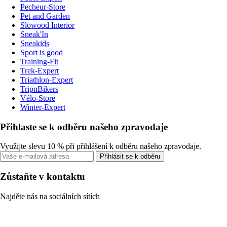
Pecheur-Store
Pet and Garden
Slowood Interior
Sneak'In
Sneakids
Sport is good
Training-Fit
Trek-Expert
Triathlon-Expert
TripnBikers
Vélo-Store
Winter-Expert
Přihlaste se k odběru našeho zpravodaje
Využijte slevu 10 % při přihlášení k odběru našeho zpravodaje.
Přihlásit se k odběru
Zůstaňte v kontaktu
Najděte nás na sociálních sítích