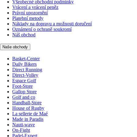
Všeobecné obchodní podmínky
Vrácení a vrácení peněz
Právní upozornění
Platební metody
Náklady na dopravu a možnosti doručení
Oznámení o ochraně soukromí
Náš obchod
Naše obchody
Basket-Center
Daily Bikers
Direct Running
Direct-Volley
Espace Golf
Foot-Store
Gallop Store
Golf and co
Handball-Store
House of Rugby
La sellerie de Maé
Made in Paradis
Nauti-wave
On-Fight
Padel-Expert