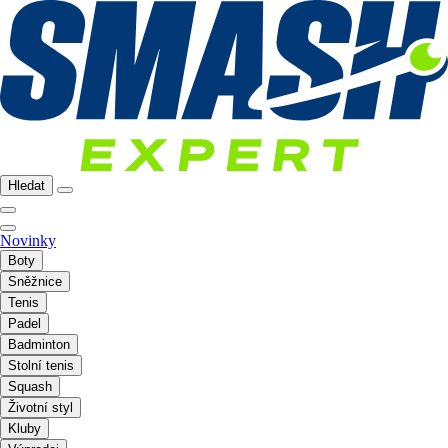
Hledat
Novinky
Boty
Sněžnice
Tenis
Padel
Badminton
Stolní tenis
Squash
Životní styl
Kluby