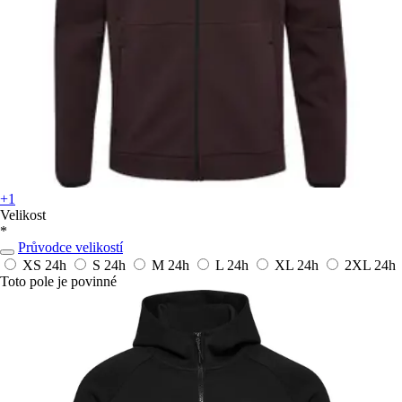
+1
Velikost
*
Průvodce velikostí
XS
24h
S
24h
M
24h
L
24h
XL
24h
2XL
24h
Toto pole je povinné