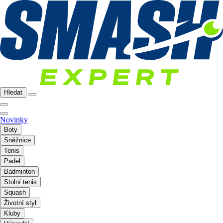
Hledat
Novinky
Boty
Sněžnice
Tenis
Padel
Badminton
Stolní tenis
Squash
Životní styl
Kluby