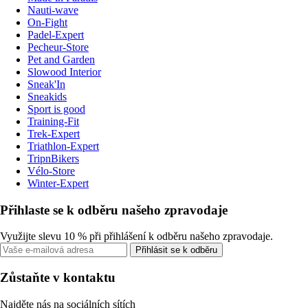
Nauti-wave
On-Fight
Padel-Expert
Pecheur-Store
Pet and Garden
Slowood Interior
Sneak'In
Sneakids
Sport is good
Training-Fit
Trek-Expert
Triathlon-Expert
TripnBikers
Vélo-Store
Winter-Expert
Přihlaste se k odběru našeho zpravodaje
Využijte slevu 10 % při přihlášení k odběru našeho zpravodaje.
Přihlásit se k odběru
Zůstaňte v kontaktu
Najděte nás na sociálních sítích