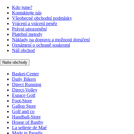
Kdo jsme?
Kontaktujte nás
Všeobecné obchodní podmínky
Vrácení a vrácení peněz
Právní upozornění
Platební metody
Náklady na dopravu a možnosti doručení
Oznámení o ochraně soukromí
Náš obchod
Naše obchody
Basket-Center
Daily Bikers
Direct Running
Direct-Volley
Espace Golf
Foot-Store
Gallop Store
Golf and co
Handball-Store
House of Rugby
La sellerie de Maé
Made in Paradis