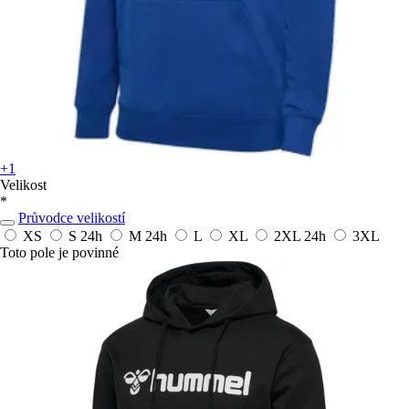
+1
Velikost
*
Průvodce velikostí
XS
S
24h
M
24h
L
XL
2XL
24h
3XL
Toto pole je povinné