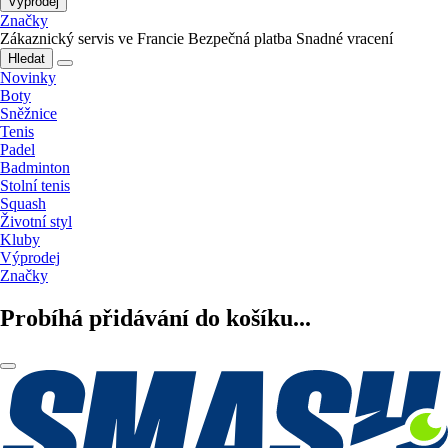
Výprodej
Značky
Zákaznický servis ve Francie
Bezpečná platba
Snadné vracení
Hledat
Novinky
Boty
Sněžnice
Tenis
Padel
Badminton
Stolní tenis
Squash
Životní styl
Kluby
Výprodej
Značky
Probíhá přidávání do košíku...