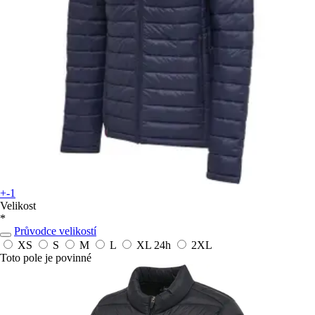
+-1
Velikost
*
Průvodce velikostí
XS
S
M
L
XL
24h
2XL
Toto pole je povinné