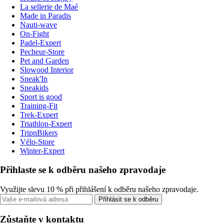
La sellerie de Maé
Made in Paradis
Nauti-wave
On-Fight
Padel-Expert
Pecheur-Store
Pet and Garden
Slowood Interior
Sneak'In
Sneakids
Sport is good
Training-Fit
Trek-Expert
Triathlon-Expert
TripnBikers
Vélo-Store
Winter-Expert
Přihlaste se k odběru našeho zpravodaje
Využijte slevu 10 % při přihlášení k odběru našeho zpravodaje.
Přihlásit se k odběru
Zůstaňte v kontaktu