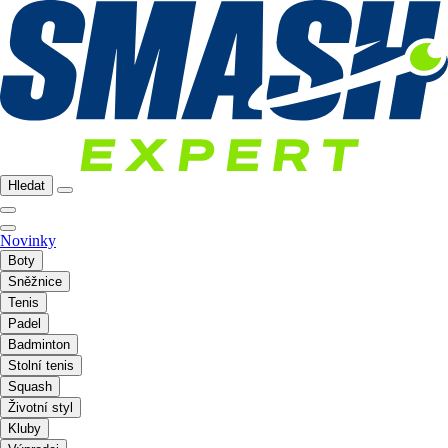
Hledat
Novinky
Boty
Sněžnice
Tenis
Padel
Badminton
Stolní tenis
Squash
Životní styl
Kluby