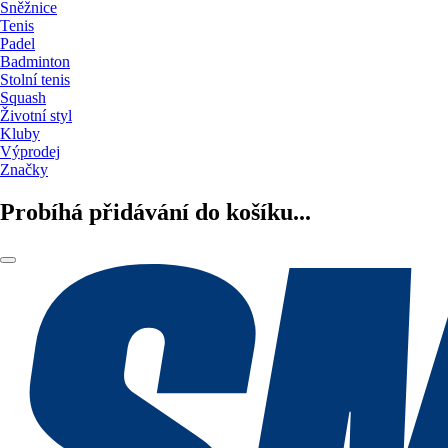
Sněžnice
Tenis
Padel
Badminton
Stolní tenis
Squash
Životní styl
Kluby
Výprodej
Značky
Probíhá přidávání do košíku...