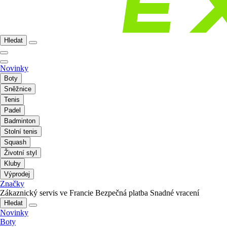
Hledat
Novinky
Boty
Sněžnice
Tenis
Padel
Badminton
Stolní tenis
Squash
Životní styl
Kluby
Výprodej
Značky
Zákaznický servis ve Francie
Bezpečná platba
Snadné vracení
Hledat
Novinky
Boty