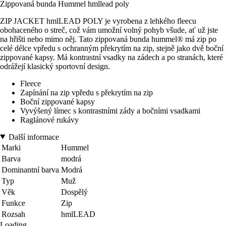
Zippovaná bunda Hummel hmllead poly
ZIP JACKET hmlLEAD POLY je vyrobena z lehkého fleecu
obohaceného o streč, což vám umožní volný pohyb všude, ať už jste
na hřišti nebo mimo něj. Tato zippovaná bunda hummel® má zip po
celé délce vpředu s ochranným překrytím na zip, stejně jako dvě boční
zippované kapsy. Má kontrastní vsadky na zádech a po stranách, které
odrážejí klasický sportovní design.
Fleece
Zapínání na zip vpředu s překrytím na zip
Boční zippované kapsy
Vyvýšený límec s kontrastními zády a bočními vsadkami
Raglánové rukávy
Další informace
Marki
Hummel
Barva
modrá
Dominantní barva
Modrá
Typ
Muž
Věk
Dospělý
Funkce
Zip
Rozsah
hmlLEAD
Loading...