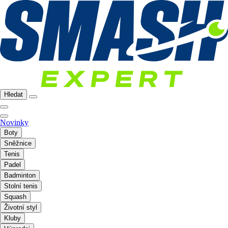
Hledat
Novinky
Boty
Sněžnice
Tenis
Padel
Badminton
Stolní tenis
Squash
Životní styl
Kluby