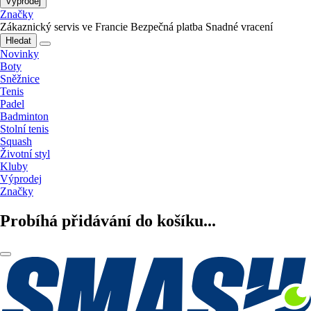
Výprodej
Značky
Zákaznický servis ve Francie
Bezpečná platba
Snadné vracení
Hledat
Novinky
Boty
Sněžnice
Tenis
Padel
Badminton
Stolní tenis
Squash
Životní styl
Kluby
Výprodej
Značky
Probíhá přidávání do košíku...