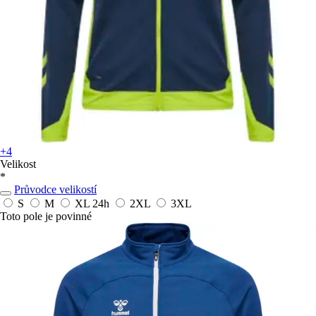
+4
Velikost
*
Průvodce velikostí
S
M
XL
24h
2XL
3XL
Toto pole je povinné