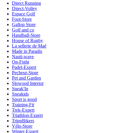
Direct Running
Direct-Volley
Espace Golf
Foot-Store
Gallop Store
Golf and co
Handball-Store
House of Rugby
La sellerie de Maé
Made in Paradis
Nauti-wave
On-Fight
Padel-Expert
Pecheur-Store
Pet and Garden
Slowood Interior
Sneak'In
Sneakids
Sport is good
Training-Fit
Trek-Expert
Triathlon-Expert
TripnBikers
Vélo-Store
Winter-Expert